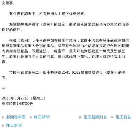
女董事。
案件仍在調查中，所有被捕人士現正保釋候查。
海關提醒商戶遵守《條例》的規定，而消費者於購買服務時亦應光顧信譽
良好的商戶。
根據《條例》，任何商戶如在接受付款時，意圖不供應有關產品或意圖供
應與有關產品有重大分別的產品，或沒有合理理由相信能在指定或合理的時間
內供應有關產品，即屬違法，一經定罪，最高可被判罰款五十萬元及監禁五
年。若罪行是在管理人員的同意、縱容或疏忽下觸犯，管理人員亦須負上刑
責。
市民可致電海關二十四小時熱線2545 6182舉報懷疑違反《條例》的事
宜。
完
2018年3月27日（星期二）
香港時間14時30分
新聞資料庫
昨日新聞
返回新聞列表
返回頁首
即日新聞