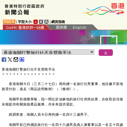
|
字型大小:
|
網頁指南
香港海關打擊旅行社不良營商手法
＊
＊
＊
＊
＊
＊
＊
＊
＊
＊
＊
＊
＊
＊
＊
​香港海關今日（三月二十七日）再拘捕一名旅行社男董事，他涉嫌不當地
接受付款，違反《商品說明條例》（《條例》）。
海關早前接獲舉報，指一間位於油麻地的旅行社突然結業，在收取款項後
未能提供有關旅遊產品服務，亦未有提供退款。
經調查後，海關人員今日再拘捕一名四十三歲男子。
海關早前已拘捕該旅行社一名四十六歲男負責人兼董事以及一名五十四歲