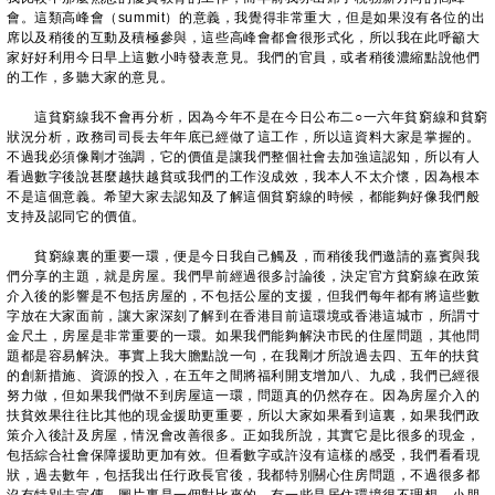
會。這類高峰會（summit）的意義，我覺得非常重大，但是如果沒有各位的出
席以及稍後的互動及積極參與，這些高峰會都會很形式化，所以我在此呼籲大
家好好利用今日早上這數小時發表意見。我們的官員，或者稍後濃縮點說他們
的工作，多聽大家的意見。
這貧窮線我不會再分析，因為今年不是在今日公布二○一六年貧窮線和貧窮
狀況分析，政務司司長去年年底已經做了這工作，所以這資料大家是掌握的。
不過我必須像剛才強調，它的價值是讓我們整個社會去加強這認知，所以有人
看過數字後說甚麼越扶越貧或我們的工作沒成效，我本人不太介懷，因為根本
不是這個意義。希望大家去認知及了解這個貧窮線的時候，都能夠好像我們般
支持及認同它的價值。
貧窮線裏的重要一環，便是今日我自己觸及，而稍後我們邀請的嘉賓與我
們分享的主題，就是房屋。我們早前經過很多討論後，決定官方貧窮線在政策
介入後的影響是不包括房屋的，不包括公屋的支援，但我們每年都有將這些數
字放在大家面前，讓大家深刻了解到在香港目前這環境或香港這城市，所謂寸
金尺土，房屋是非常重要的一環。如果我們能夠解決市民的住屋問題，其他問
題都是容易解決。事實上我大膽點說一句，在我剛才所說過去四、五年的扶貧
的創新措施、資源的投入，在五年之間將福利開支增加八、九成，我們已經很
努力做，但如果我們做不到房屋這一環，問題真的仍然存在。因為房屋介入的
扶貧效果往往比其他的現金援助更重要，所以大家如果看到這裏，如果我們政
策介入後計及房屋，情況會改善很多。正如我所說，其實它是比很多的現金，
包括綜合社會保障援助更加有效。但看數字或許沒有這樣的感受，我們看看現
狀，過去數年，包括我出任行政長官後，我都特別關心住房問題，不過很多都