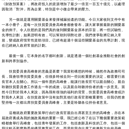
《財政預算案》，將政府投入的資源增加了最少一倍至一百五十億元，以處理
因取消「對沖」而為企業，特別是中小微企帶來的壓力。
另一個就是運用關愛基金來發揮補漏拾遺的功能。今日大家收到文件中有
一本小冊子，是每一次扶貧委員會高峰會都會發布，讓大家掌握最新的關愛基
金的例子。令人欣慰的是我們真的做到關愛基金原本的宗旨，將一些試驗性、
先導性計劃，如果證明有效，可以幫助到弱勢社群，我們便爭取將它納入常
規，變成政府恆常性資助項目。已經有超過十個這些關愛基金的先導計劃，現
在已經納入政府常規的計劃。
最後一個，它本身的名字都叫創新，就是透過一個社創基金推動社會的創
新和跨界別協作。
扶貧委員會高峰會的意義是甚麼？我當初構想的時候，雖然作為政務司司
長，我會領導扶貧委員會，但很多時候去到一些比較重要的決定，都需要行政
長官本人去關心。所以一個年度的高峰會，能讓行政長官可以親自關心、親自
聆聽扶貧委員會工作過去一年的成效，以及親自聆聽持份者的進一步意見。當
然今日對於我本人來說，因為我有很強的福利的背景，扶貧委員會高峰會或許
對我本人來說，在扶貧政策中沒有如對其他行政長官那種重要性，但我仍然會
堅持每一次都出席扶貧委員會高峰會，主要是聆聽各位持份者意見。
這種就政府重要政策舉行由行政長官親自出席甚至主持的高峰會，亦在本
屆政府裏成為我的施政風格的重要一環。我已經公布了在以下幾個重要政策範
疇都會舉行高峰會，包括青年發展的工作、包括創新及科技的工作、包括一個
我比較不那麼熟悉的優質教育的工作，而早前我亦出席了稅務新方向的高峰