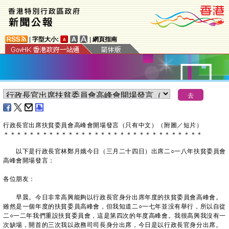
|
字型大小:
|
網頁指南
行政長官出席扶貧委員會高峰會開場發言（只有中文）（附圖／短片）
＊
＊
＊
＊
＊
＊
＊
＊
＊
＊
＊
＊
＊
＊
＊
＊
＊
＊
＊
＊
＊
＊
＊
＊
＊
＊
＊
＊
＊
＊
＊
以下是行政長官林鄭月娥今日（三月二十四日）出席二○一八年扶貧委員會
高峰會開場發言：
各位朋友：
早晨。今日非常高興能夠以行政長官身分出席年度的扶貧委員會高峰會。
雖然是一個年度的扶貧委員高峰會，但我知道二○一七年並没有舉行，所以自從
二○一二年我們重設扶貧委員會，這是第四次的年度高峰會。我很高興我沒有一
次缺場，開首的三次我以政務司司長身分出席，今日是以行政長官身分出席。