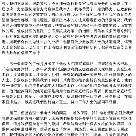
說，我們不迴避。很老實說，今日我作為行政長官我有這身分向大家說，在上
屆政府一力倡議制定官方貧窮線是我本人。我亦承受了一定的壓力，在政府內
部怎麼會弄一個官方貧窮線，自己量度自己做得不好的工作？但我的原意是希
望整個社會都以一個很理性、很實證為本的方法來看看香港的貧窮情況。我們
強調這個貧窮線並不是扶貧線，扶貧政策的制定未必完全依據貧窮線，而貧窮
線的高、低或貧富的差距，亦不應該成為唯一的指標，因為有很多因素令到每
一個社會出現貧富差距的狀況。令人欣慰的是很多學者透過我們貧窮線的制
定，與我們合作去做進一步的分析，包括對於少數族裔人士的貧窮情況、傷殘
人士貧窮情況，以至青年向上流動這個薪金流動性的研究，都是在扶貧委員會
過去數年的倡導下進行。
另一個創新的工作是推出了「低收入在職家庭津貼」或即將會改名成為
「在職家庭津貼」。多年來大家都詬病政府的支援往往要人家很慘，完全沒有
工作，沒甚麼資產，才去幫助他們，未有足夠認同一些很努力工作但低收入的
人士。貧窮線的分析讓我們了解到，其實香港很多處於貧窮狀況的家庭，他們
有一個特質，他們主要的成年人都願意工作，但由於他們是低教育水平和低技
術，他們能夠賺到的錢可能不足夠應付他們家庭特質的需要，而他們家庭特質
一般是人口比較多，小朋友亦比較多。所以我們有一個突破，便是推出「在職
家庭津貼」，以表達我們對於自力更生、努力工作人士的認同和尊重。
第三，便是處理一個老大難的問題──退休保障。我知道有些朋友對於我們
就退休保障的方向不敢認同，因為他們長期都是要爭取全民或不論貧富的退休
保障。但是我們堅持有一定的原則，希望能夠做到一個多支柱的退休保障。在
退休保障中最棘手的一環是強積金「對沖」的議題，在上屆政府以至今屆政
府，我們都展示最大的政治決心來解決強積金「對沖」問題。在最近發表的