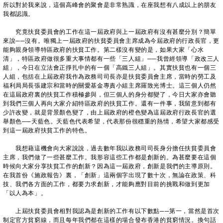
所以對於我來說，這個高峰會的聚會是非常熟識，在座我想有八成以上的朋友
我都認識。
究竟扶貧委員會的工作在這一屆政府與上一屆政府有沒有甚麼分別？簡單
來說──沒有。唯獨上一屆政府的扶貧委員會主席成為今屆政府的行政長官，更
能夠親身領導特區政府的扶貧工作。第二樣沒有變的是，如果大家「心水
清」，特區政府做很多重大事情都有一些「三人組」──我曾經領導「政改三人
組」，今日在立法會正掙扎中的有一個「高鐵三人組」。其實扶貧也有一個三
人組，包括在上屆政府我作為政務司司長亦是扶貧委員會主席，當時的勞工及
福利局局長張建宗和當時的關愛基金專責小組主席羅致光博士。這三個人仍然
在這屆政府裏的扶貧工作積極參與，但三個人的身分都變了，今日大家亦會聽
到我們三個人再向大家介紹特區政府的扶貧工作。還有一件事，我留意到都有
少許改變，就是背景顏色變了，由上屆政府的橙色變為這屆政府行政長官的選
舉顏色──天藍色。天藍色代表希望，代表那份很穩重的熱情，希望大家都感受
到這一屆政府扶貧工作的特色。
我想藉這機會向大家說說，過去數年我以政務司司長身分擔任扶貧委員會
主席，我們做了一些甚麼工作。我形容這些工作都是創新的。為甚麼要在這個
時候向大家分享扶貧工作的創新？因為這一屆政府，創新是我們的主導原則。
在我首份《施政報告》裏，「創新」這兩個字出現了數十次，無論在政策、科
技、我們各方面的工作，都要力求創新，才能夠應對目前的挑戰和做到更加
「以人為本」。
上屆扶貧委員會相對我認為是創新的工作有以下數點──第一，當然是首次
制定官方貧窮線，而且每年我們都在這樣的場合發布香港的貧窮情況。換句話