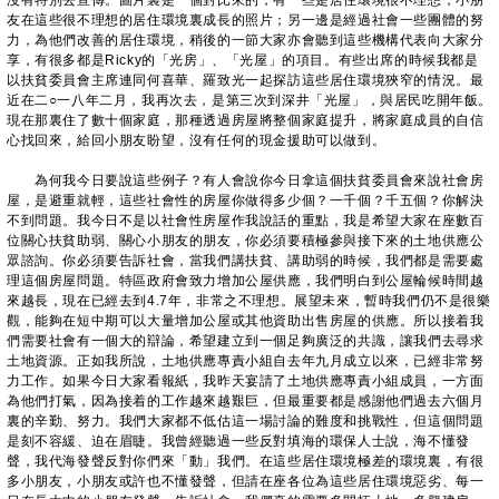
沒有特別去宣傳。圖片裏是一個對比來的，有一些是居住環境很不理想，小朋
友在這些很不理想的居住環境裏成長的照片；另一邊是經過社會一些團體的努
力，為他們改善的居住環境，稍後的一節大家亦會聽到這些機構代表向大家分
享，有很多都是Ricky的「光房」、「光屋」的項目。有些出席的時候我都是
以扶貧委員會主席連同何喜華、羅致光一起探訪這些居住環境狹窄的情況。最
近在二○一八年二月，我再次去，是第三次到深井「光屋」，與居民吃開年飯。
現在那裏住了數十個家庭，那種透過房屋將整個家庭提升，將家庭成員的自信
心找回來，給回小朋友盼望，沒有任何的現金援助可以做到。
為何我今日要說這些例子？有人會說你今日拿這個扶貧委員會來說社會房
屋，是避重就輕，這些社會性的房屋你做得多少個？一千個？千五個？你解決
不到問題。我今日不是以社會性房屋作我說話的重點，我是希望大家在座數百
位關心扶貧助弱、關心小朋友的朋友，你必須要積極參與接下來的土地供應公
眾諮詢。你必須要告訴社會，當我們講扶貧、講助弱的時候，我們都是需要處
理這個房屋問題。特區政府會致力增加公屋供應，我們明白到公屋輪候時間越
來越長，現在已經去到4.7年，非常之不理想。展望未來，暫時我們仍不是很樂
觀，能夠在短中期可以大量增加公屋或其他資助出售房屋的供應。所以接着我
們需要社會有一個大的辯論，希望建立到一個足夠廣泛的共識，讓我們去尋求
土地資源。正如我所說，土地供應專責小組自去年九月成立以來，已經非常努
力工作。如果今日大家看報紙，我昨天宴請了土地供應專責小組成員，一方面
為他們打氣，因為接着的工作越來越艱巨，但最重要都是感謝他們過去六個月
裏的辛勤、努力。我們大家都不低估這一場討論的難度和挑戰性，但這個問題
是刻不容緩、迫在眉睫。我曾經聽過一些反對填海的環保人士說，海不懂發
聲，我代海發聲反對你們來「動」我們。在這些居住環境極差的環境裏，有很
多小朋友，小朋友或許也不懂發聲，但請在座各位為這些居住環境惡劣、每一