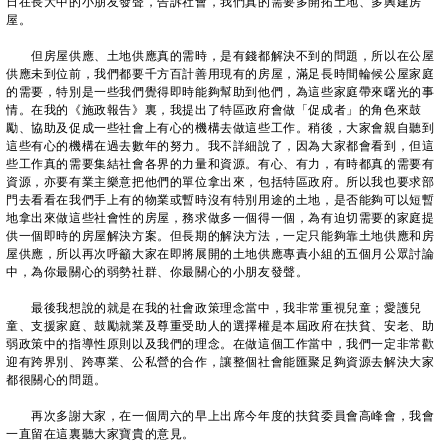
日在長大中的小朋友發聲，告訴社會，我們真的需要多開拓土地、多興建房
屋。
但房屋供應、土地供應真的需時，是有錢都解決不到的問題，所以在公屋
供應未到位前，我們都要千方百計善用現有的房屋，滿足長時間輪候公屋家庭
的需要，特別是一些我們覺得即時能夠幫助到他們，為這些家庭帶來曙光的事
情。在我的《施政報告》裏，我提出了特區政府會做「促成者」的角色來鼓
勵、協助及促成一些社會上有心的機構去做這些工作。稍後，大家會親自聽到
這些有心的機構在過去數年的努力。我不詳細說了，因為大家都會看到，但這
些工作真的需要集結社會各界的力量和資源。有心、有力，有時都真的需要有
資源，亦要有業主樂意把他們的單位拿出來，包括特區政府。所以我也要求部
門去看看在我們手上有的物業或暫時沒有特別用途的土地，是否能夠可以短暫
地拿出來做這些社會性的房屋，務求做多一個得一個，為有迫切需要的家庭提
供一個即時的房屋解決方案。但長期的解決方法，一定只能夠靠土地供應和房
屋供應，所以再次呼籲大家在即將展開的土地供應專責小組的五個月公眾討論
中，為你最關心的弱勢社群、你最關心的小朋友發聲。
最後我想說的就是在我的社會政策理念當中，我非常重視兒童；愛護兒
童、支援家庭、鼓勵就業及尊重受助人的選擇權是本屆政府在扶貧、安老、助
弱政策中的指導性原則以及我們的理念。在做這個工作當中，我們一定非常歡
迎有跨界別、跨專業、公私營的合作，讓整個社會能匯聚足夠資源去解決大家
都很關心的問題。
再次多謝大家，在一個周六的早上出席今年度的扶貧委員會高峰會，我會
一直留在這裏聽大家寶貴的意見。