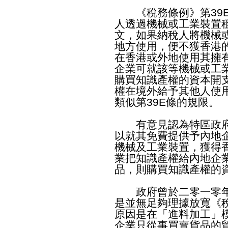
《稅務條例》第39E
人透過機械或工業裝置
文，如果納稅人將機械
地方使用，便不獲香港
在香港或外地使用其擁
企業可就該等機械或工
購買知識產權的資本開
權在境外給予其他人使用
類似第39E條的規限。
有意見認為特區政府
以就其免費提供予內地
機械及工業裝置，獲得
業把知識產權給內地企
品，則購買知識產權的
政府曾於二零一零年
是並無足夠理據放寬《稅
原因是在「進料加工」
企業只從事買賣貨品的