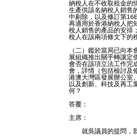
納稅人在不收取租金的
生產供該名納稅人銷售
中剔除，以及修訂第16
再適用於香港納稅人把
稅人銷售的產品的安排
稅人在該兩項條文下的
（二）鑑於當局已向本
展組織推出關乎轉讓定
會否在該項立法工作完
會，詳情（包括檢討及
港澳大灣區發展辦公室
以及創新、科技及再工
何？
答覆：
主席：
就吳議員的提問，我