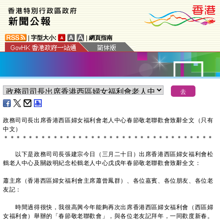
|
字型大小:
|
網頁指南
政務司司長出席香港西區婦女福利會老人中心春節敬老聯歡會致辭全文（只有
中文）
＊
＊
＊
＊
＊
＊
＊
＊
＊
＊
＊
＊
＊
＊
＊
＊
＊
＊
＊
＊
＊
＊
＊
＊
＊
＊
＊
＊
＊
＊
＊
＊
＊
＊
以下是政務司司長張建宗今日（三月二十日）出席香港西區婦女福利會松
鶴老人中心及關啟明紀念松鶴老人中心戊戌年春節敬老聯歡會致辭全文：
蕭主席（香港西區婦女福利會主席蕭曾鳳群）、各位嘉賓、各位朋友、各位老
友記：
時間過得很快，我很高興今年能夠再次出席香港西區婦女福利會（西區婦
女福利會）舉辦的「春節敬老聯歡會」，與各位老友記拜年，一同歡度新春。