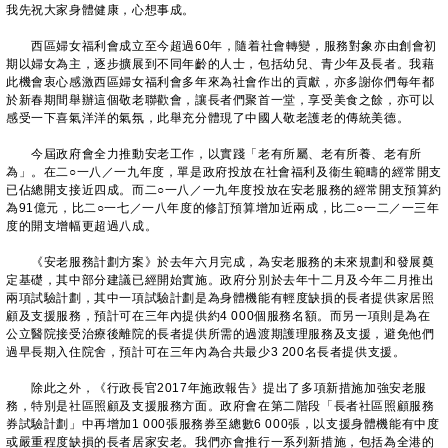
我先祝大家身體健康，心想事成。
西區婦女福利會成立至今超過60年，隨着社會轉變，服務對象亦由創會初
期以婦女為主，逐步擴展到不同年齡的人士，包括幼兒、青少年及長者。我藉
此機會衷心感激西區婦女福利會多年來為社會作出的貢獻，亦多謝你們每年都
於新春期間舉辦這個敬老聯歡會，讓長者們聚首一堂，享受美食之餘，亦可以
感受一下喜氣洋洋的氣氛，此舉充分體現了中國人敬老護老的傳統美德。
今屆政府會全力推動安老工作，以實踐「老有所屬、老有所養、老有所
為」。在二○一八／一九年度，單是政府投放在社會福利及衞生範疇的經常開支
已佔總開支接近四成。而二○一八／一九年度投放在安老服務的經常開支預算約
為91億元，比二○一七／一八年度的修訂預算增加近兩成，比二○一二／一三年
度的開支增幅更超過八成。
《安老服務計劃方案》於去年六月完成，為安老服務的未來規劃和發展奠
定基礎，其中部分建議已經開始實施。政府分別於去年十二月及今年二月推出
兩項試驗計劃，其中一項試驗計劃是為身體機能有輕度缺損的長者提供家居照
顧及支援服務，預計可在三年內提供約4 000個服務名額。而另一項則是為在
公立醫院接受治療後離院的長者提供所需的過渡期護理服務及支援，避免他們
過早長期入住院舍，預計可在三年內為合共最少3 200名長者提供支援。
除此之外，《行政長官2017年施政報告》提出了多項新措施加強安老服
務，特別是社區照顧及支援服務方面。政府會在第二階段「長者社區照顧服務
券試驗計劃」中再增加1 000張服務券至總數6 000張，以支援身體機能有中度
或嚴重程度缺損的長者居家安老。我們亦會推行一系列新措施，包括為全港的