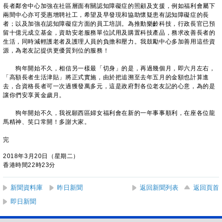
長者鄰舍中心加強在社區層面有關認知障礙症的照顧及支援，例如福利會屬下
兩間中心亦可受惠增聘社工，希望及早發現和協助懷疑患有認知障礙症的長
者；以及加強在認知障礙症方面的員工培訓。為推動樂齡科技，行政長官已預
留十億元成立基金，資助安老服務單位試用及購置科技產品，務求改善長者的
生活，同時減輕護老者及護理人員的負擔和壓力。我鼓勵中心多加善用這些資
源，為老友記提供更優質到位的服務！
狗年開始不久，相信另一樣最「切身」的是，再過幾個月，即六月左右，
「高額長者生活津貼」將正式實施，由於把追溯至去年五月的金額也計算進
去，合資格長者可一次過獲發萬多元，這是政府對各位老友記的心意，為的是
讓你們安享黃金歲月。
狗年開始不久，我祝願西區婦女福利會在新的一年事事順利，在座各位龍
馬精神、笑口常開！多謝大家。
完
2018年3月20日（星期二）
香港時間22時23分
新聞資料庫
昨日新聞
返回新聞列表
返回頁首
即日新聞