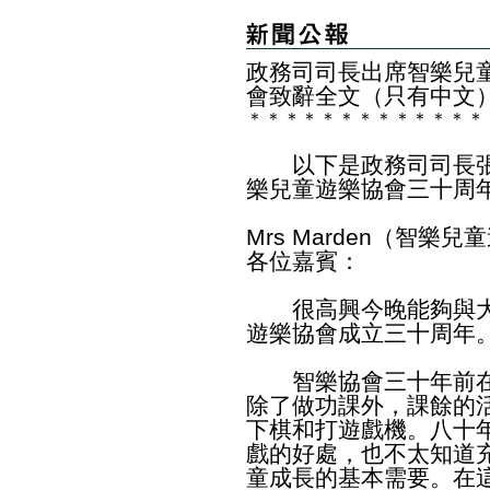
政務司司長出席
智樂兒
會
致辭全文（只有中文
＊
＊
＊
＊
＊
＊
＊
＊
＊
＊
＊
＊
＊
以下是政務司司長張
樂兒童遊樂協會三十周
Mrs Marden（智
各位嘉賓：
很高興今晚能夠與大
遊樂協會成立三十周年
智樂協會三十年前在
除了做功課外，課餘的
下棋和打遊戲機。八十
戲的好處，也不太知道
童成長的基本需要。在