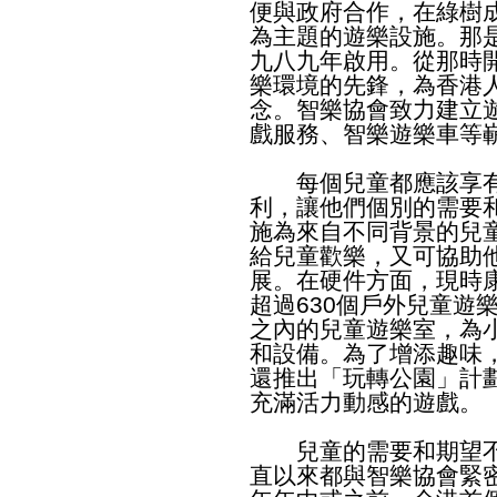
便與政府合作，在綠樹
為主題的遊樂設施。那
九八九年啟用。從那時
樂環境的先鋒，為香港
念。智樂協會致力建立
戲服務、智樂遊樂車等
每個兒童都應該享有
利，讓他們個別的需要
施為來自不同背景的兒
給兒童歡樂，又可協助
展。在硬件方面，現時
超過630個戶外兒童遊
之內的兒童遊樂室，為
和設備。為了增添趣味
還推出「玩轉公園」計
充滿活力動感的遊戲。
兒童的需要和期望不
直以來都與智樂協會緊