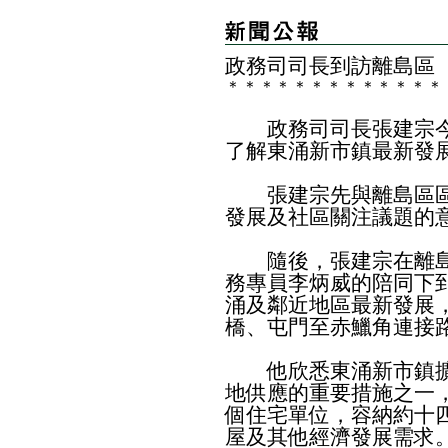
政務司司長到訪離島區
＊
＊
＊
＊
＊
＊
＊
＊
＊
＊
＊
＊
＊
政務司司長張建宗今
了解東涌新市鎮最新發
張建宗先與離島區區
發展及社區關注議題的
隨後，張建宗在離島
務專員李炳威的陪同下
涌及鄰近地區最新發展
橋、屯門至赤鱲角連接
他欣悉東涌新市鎮擴
地供應的重要措施之一
個住宅單位，容納約十
屋及其他經濟發展需求