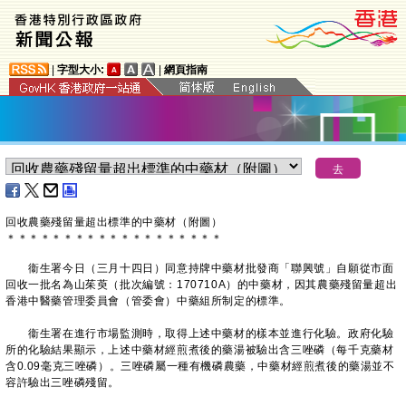
|
字型大小:
|
網頁指南
回收農藥殘留量超出標準的中藥材（附圖）
＊
＊
＊
＊
＊
＊
＊
＊
＊
＊
＊
＊
＊
＊
＊
＊
＊
＊
＊
衞生署今日（三月十四日）同意持牌中藥材批發商「聯興號」自願從市面
回收一批名為山茱萸（批次編號：170710A）的中藥材，因其農藥殘留量超出
香港中醫藥管理委員會（管委會）中藥組所制定的標準。
衞生署在進行市場監測時，取得上述中藥材的樣本並進行化驗。政府化驗
所的化驗結果顯示，上述中藥材經煎煮後的藥湯被驗出含三唑磷（每千克藥材
含0.09毫克三唑磷）。三唑磷屬一種有機磷農藥，中藥材經煎煮後的藥湯並不
容許驗出三唑磷殘留。