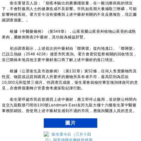
衞生署發言人說：「按樣本驗出的農藥殘留量，在一般治療疾病的情況
下，不會對服用人士的健康造成不良影響。市民如長期大量攝取三唑磷，可能
影響神經系統。署方至今沒有接獲與上述中藥材有關的不良反應報告，現正繼
續調查個案。」
根據《中醫藥條例》（第549章），山茱萸屬山茱萸科植物山茱萸的成熟
果肉，屬條例附表2中藥材，其功能為補益肝腎。
初步調查顯示，上述批次的中藥材由「聯興號」從內地進口。「聯興號」
已設立熱線（2548 4228）接受市民查詢。署方會密切監察相關的回收情況，
並已聯絡本地其他主要中藥材進口商了解上述中藥材的進口情況。
根據《公眾衞生及市政條例》（第132章）第52條，任何人售賣藥物而其
性質、物質或品質與購買人所要求的藥物所具有者不符，最高罰則為罰款
10,000元和監禁三個月。待調查完成後，衞生署會就檢控事宜徵詢律政司的意
見，亦會將個案轉介管委會考慮採取紀律行動。
衞生署呼籲市民若曾購買上述中藥材，應立即停止服用，並於辦公時間內
送交九龍觀塘巧明街100號Landmark East友邦九龍大樓十六樓衞生署中醫藥
事務部銷毀。曾使用上述中藥材並感到不適的市民，應徵詢醫護人員的意見。
圖片