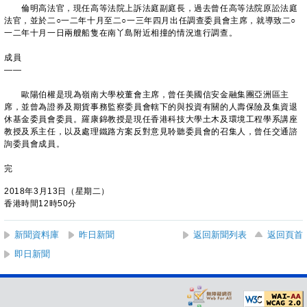
倫明高法官，現任高等法院上訴法庭副庭長，過去曾任高等法院原訟法庭
法官，並於二○一二年十月至二○一三年四月出任調查委員會主席，就導致二○
一二年十月一日兩艘船隻在南丫島附近相撞的情況進行調查。
成員
——
歐陽伯權是現為嶺南大學校董會主席，曾任美國信安金融集團亞洲區主
席，並曾為證券及期貨事務監察委員會轄下的與投資有關的人壽保險及集資退
休基金委員會委員。羅康錦教授是現任香港科技大學土木及環境工程學系講座
教授及系主任，以及處理鐵路方案反對意見聆聽委員會的召集人，曾任交通諮
詢委員會成員。
完
2018年3月13日（星期二）
香港時間12時50分
新聞資料庫
昨日新聞
返回新聞列表
返回頁首
即日新聞