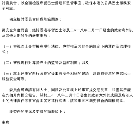
討委員會，以全面檢視專營巴士營運和監管事宜，確保本港的公共巴士服務安
全可靠。
獨立檢討委員會的職能範圍為：
從安全角度而言，鑑於香港專營巴士涉及二○一八年二月十日發生的致命意外以
及其他近期發生的嚴重事故：
（一）審視巴士專營權在現行法律、專營權及其他合約規定下的運作及管理模
式；
（二）審視現行對專營巴士的監管及監察制度；以及
（三）就上述事宜向行政長官提出與安全相關的建議，以維持香港的專營巴士
服務安全可靠。
委員會可邀請有關人士、團體及公眾就上述事宜提交意見書，並盡其所能
在九個月內提交報告。關於二○一八年二月十日發生的致命意外的成因及所涉人
士的法律責任等事宜會由警方進行調查，該等事宜不屬委員會的職權範圍。
獲委任的主席及委員的簡歷如下：
主席
——