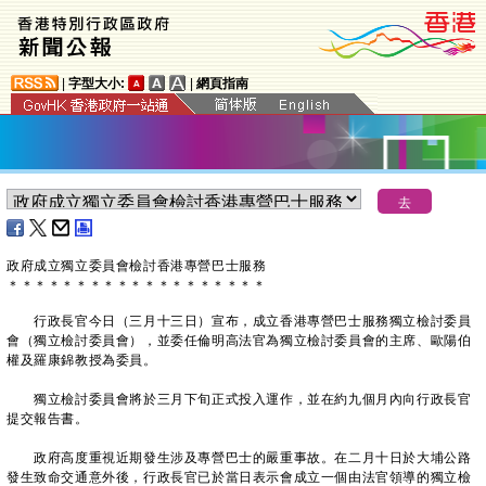
|
字型大小:
|
網頁指南
政府成立獨立委員會檢討香港專營巴士服務
＊
＊
＊
＊
＊
＊
＊
＊
＊
＊
＊
＊
＊
＊
＊
＊
＊
＊
＊
行政長官今日（三月十三日）宣布，成立香港專營巴士服務獨立檢討委員
會（獨立檢討委員會），並委任倫明高法官為獨立檢討委員會的主席、歐陽伯
權及羅康錦教授為委員。
獨立檢討委員會將於三月下旬正式投入運作，並在約九個月內向行政長官
提交報告書。
政府高度重視近期發生涉及專營巴士的嚴重事故。在二月十日於大埔公路
發生致命交通意外後，行政長官已於當日表示會成立一個由法官領導的獨立檢