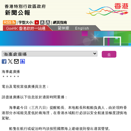
|
字型大小:
|
網頁指南
海事處廣播
＊
＊
＊
＊
＊
電台及電視當值廣播員注意：
請盡速廣播以下信息並於適當時間重播：
海事處今日（三月六日）提醒船長、本地船長和船舶負責人，由於現時香
港部分水域能見度低於兩海浬，在香港水域航行必須以安全航速並極度謹慎地
駕駛。
船隻在航行或碇泊時均須按照國際海上避碰規則發出適當聲號。