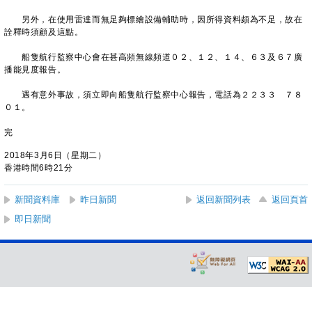
另外，在使用雷達而無足夠標繪設備輔助時，因所得資料頗為不足，故在
詮釋時須顧及這點。
船隻航行監察中心會在甚高頻無線頻道０２、１２、１４、６３及６７廣
播能見度報告。
遇有意外事故，須立即向船隻航行監察中心報告，電話為２２３３ ７８
０１。
完
2018年3月6日（星期二）
香港時間6時21分
新聞資料庫
昨日新聞
返回新聞列表
返回頁首
即日新聞