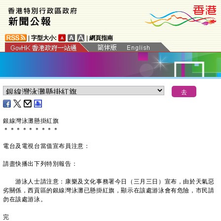
|
字型大小:
|
網頁指南
銀線灣泳灘懸掛紅旗
＊
＊
＊
＊
＊
＊
＊
＊
＊
電台及電視台當值宣布員注意：
請盡快播出下列特別報告：
游泳人士請注意：康樂及文化事務署今日（三月三日）宣布，由於天氣惡
劣關係，西貢區的銀線灣泳灘已懸掛紅旗，顯示在該處游泳會有危險，市民請
勿在該處游泳。
完