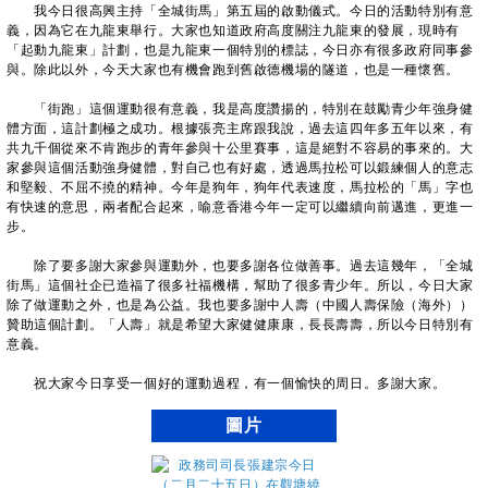
我今日很高興主持「全城街馬」第五屆的啟動儀式。今日的活動特別有意
義，因為它在九龍東舉行。大家也知道政府高度關注九龍東的發展，現時有
「起動九龍東」計劃，也是九龍東一個特別的標誌，今日亦有很多政府同事參
與。除此以外，今天大家也有機會跑到舊啟德機場的隧道，也是一種懷舊。
「街跑」這個運動很有意義，我是高度讚揚的，特別在鼓勵青少年強身健
體方面，這計劃極之成功。根據張亮主席跟我說，過去這四年多五年以來，有
共九千個從來不肯跑步的青年參與十公里賽事，這是絕對不容易的事來的。大
家參與這個活動強身健體，對自己也有好處，透過馬拉松可以鍛練個人的意志
和堅毅、不屈不撓的精神。今年是狗年，狗年代表速度，馬拉松的「馬」字也
有快速的意思，兩者配合起來，喻意香港今年一定可以繼續向前邁進，更進一
步。
除了要多謝大家參與運動外，也要多謝各位做善事。過去這幾年，「全城
街馬」這個社企已造福了很多社福機構，幫助了很多青少年。所以，今日大家
除了做運動之外，也是為公益。我也要多謝中人壽（中國人壽保險（海外））
贊助這個計劃。「人壽」就是希望大家健健康康，長長壽壽，所以今日特別有
意義。
祝大家今日享受一個好的運動過程，有一個愉快的周日。多謝大家。
圖片