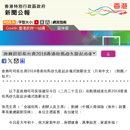
|
字型大小:
|
網頁指南
政務司司長出席2018香港街馬@九龍起步儀式致辭全文（只有中文）（附圖／
短片）
＊
＊
＊
＊
＊
＊
＊
＊
＊
＊
＊
＊
＊
＊
＊
＊
＊
＊
＊
＊
＊
＊
＊
＊
＊
＊
＊
＊
＊
＊
＊
＊
＊
＊
＊
以下是政務司司長張建宗今日（二月二十五日）在觀塘繞道出席2018香港
街馬@九龍起步儀式致辭全文：
張亮主席（「全城街馬」創辦人及主席）、劉總（中國人壽保險（海外）副董
事長兼總裁劉安林）、各位主禮嘉賓、各位健兒：
今日是大年初十，祝大家新年好，身體健康，萬事如意，家庭幸福！