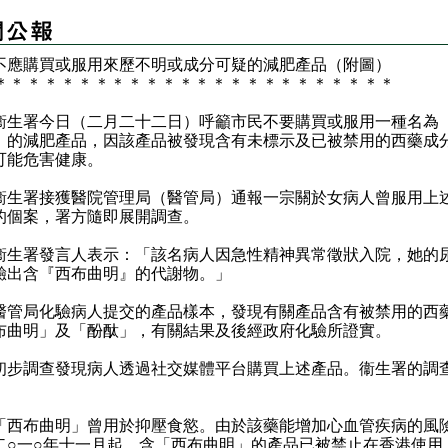
不應購買或服用來歷不明或成分可疑的減肥產品（附圖）
＊
＊
＊
＊
＊
＊
＊
＊
＊
＊
＊
＊
＊
＊
＊
＊
＊
＊
＊
＊
＊
＊
＊
＊
署今日（二月二十二日）呼籲市民不要購買或服用一種名為
」的減肥產品，因該產品被發現含有未標示及已被禁用的西藥成
可能危害健康。
署接獲醫院管理局（醫管局）通報一宗關於女病人曾服用上
的個案，署方隨即展開調查。
署發言人表示：「該名病人因急性精神異常徵狀入院，她的
驗出含『西布曲明』的代謝物。」
局化驗病人提交的產品樣本，發現有關產品含有被禁用的西
布曲明」及「酚酞」，有關結果及後經政府化驗所證實。
調查發現病人透過社交媒體平台購買上述產品。衞生署的調
。
布曲明」曾用於抑壓食慾。由於該藥能增加心血管疾病的風
二○一○年十一月起，含「西布曲明」的產品已被禁止在香港使用