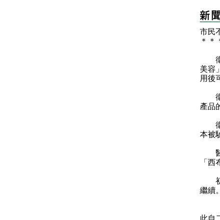
市民
＊
＊
衞生
美容
用後
衞生
產品
衞生
本被
醫管
「西
初步
繼續
「西
此自