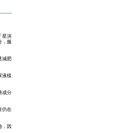
「星演
分，服
述減肥
尿液樣
藥成分
查仍在
險，因
。