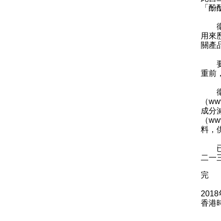
「酚
衞生
用來
關產
要控
重前
衞生
（
www
成分
（
www
料，
已購
二一
完
201
香港時