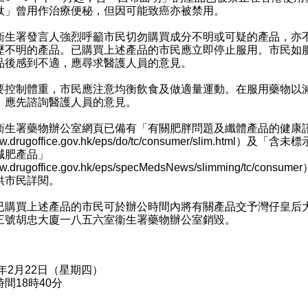
酞」曾用作治療便秘，但因可能致癌亦被禁用。
署發言人強烈呼籲市民切勿購買成分不明或可疑的產品，亦
歷不明的產品。已購買上述產品的市民應立即停止服用。市民如
品後感到不適，應尋求醫護人員的意見。
制體重，市民應注意均衡飲食及做適量運動。在服用藥物以
，應先諮詢醫護人員的意見。
署藥物辦公室網頁已備有「有關肥胖問題及纖體產品的健康
.drugoffice.gov.hk/eps/do/tc/consumer/slim.html
）及「含未標
減肥產品」
.drugoffice.gov.hk/eps/specMedsNews/slimming/tc/consumer
供市民詳閱。
買上述產品的市民可於辦公時間內將有關產品交予灣仔皇后
三號胡忠大廈一八五六室衞生署藥物辦公室銷毀。
8年2月22日（星期四）
間18時40分