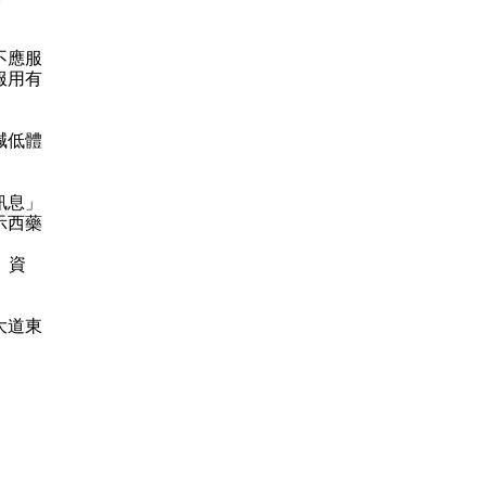
不應服
服用有
減低體
訊息」
示西藥
）資
大道東