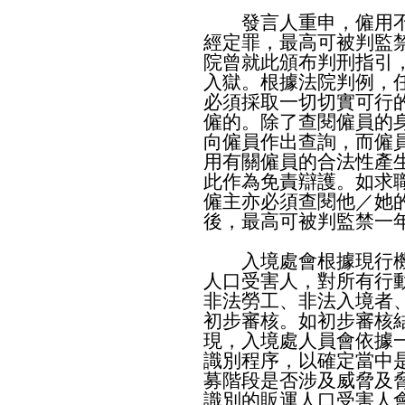
發言人重申，僱用不
經定罪，最高可被判監
院曾就此頒布判刑指引
入獄。根據法院判例，
必須採取一切切實可行
僱的。除了查閱僱員的
向僱員作出查詢，而僱
用有關僱員的合法性產
此作為免責辯護。如求
僱主亦必須查閱他／她
後，最高可被判監禁一
入境處會根據現行機
人口受害人，對所有行
非法勞工、非法入境者
初步審核。如初步審核
現，入境處人員會依據
識別程序，以確定當中
募階段是否涉及威脅及
識別的販運人口受害人