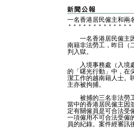
一名香港居民僱主和兩
＊
＊
＊
＊
＊
＊
＊
＊
＊
＊
＊
＊
＊
一名香港居民僱主因
南籍非法勞工，昨日（
判入獄。
入境事務處（入境處
的「曙光行動」中，在
潔工作的越南籍人士。
主亦被拘捕。
被捕的三名非法勞工
當中的香港居民僱主因
定有關僱員是可合法受
一項僱用不可合法受僱
員的紀錄。案件經審訊