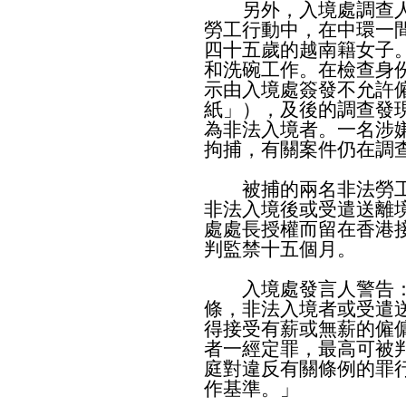
另外，入境處調查人
勞工行動中，在中環一
四十五歲的越南籍女子
和洗碗工作。在檢查身
示由入境處簽發不允許
紙」），及後的調查發
為非法入境者。一名涉
拘捕，有關案件仍在調
被捕的兩名非法勞工
非法入境後或受遣送離
處處長授權而留在香港
判監禁十五個月。
入境處發言人警告：「
條，非法入境者或受遣
得接受有薪或無薪的僱
者一經定罪，最高可被
庭對違反有關條例的罪
作基準。」