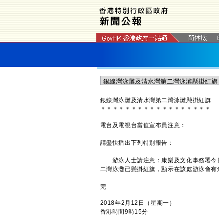
銀線灣泳灘及清水灣第二灣泳灘
懸掛紅旗
＊
＊
＊
＊
＊
＊
＊
＊
＊
＊
＊
＊
＊
＊
＊
＊
＊
＊
電台及電視台當值宣布員注意：
請盡快播出下列特別報告：
游泳人士請注意：康樂及文化事務署今日
二灣泳灘已懸掛紅旗，顯示在該處游泳會有
完
2018年2月12日（星期一）
香港時間9時15分