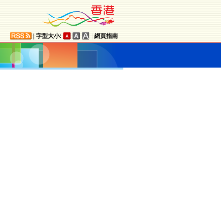
|
字型大小:
|
網頁指南