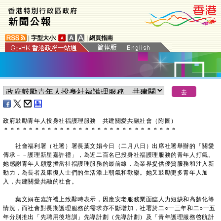
|
字型大小:
|
網頁指南
政府鼓勵青年人投身社福護理服務 共建關愛共融社會（附圖）
＊
＊
＊
＊
＊
＊
＊
＊
＊
＊
＊
＊
＊
＊
＊
＊
＊
＊
＊
＊
＊
＊
＊
＊
＊
＊
＊
＊
社會福利署（社署）署長葉文娟今日（二月八日）出席社署舉辦的「關愛
傳承－－護理新星嘉許禮」，為近二百名已投身社福護理服務的青年人打氣。
她感謝青年人願意擔當社福護理服務的最前線，為業界提供優質服務和注入新
動力，為長者及康復人士們的生活添上朝氣和歡樂。她又鼓勵更多青年人加
入，共建關愛共融的社會。
葉文娟在嘉許禮上致辭時表示，因應安老服務業面臨人力短缺和高齡化等
情況，而社會對長期護理服務的需求亦不斷增加，社署於二○一三年和二○一五
年分別推出「先聘用後培訓」先導計劃（先導計劃）及「青年護理服務啓航計