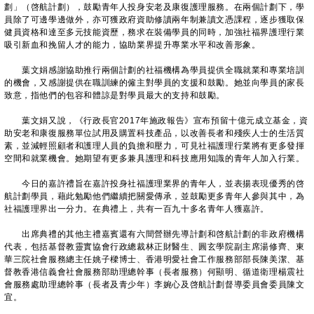
劃」（啓航計劃），鼓勵青年人投身安老及康復護理服務。在兩個計劃下，學
員除了可邊學邊做外，亦可獲政府資助修讀兩年制兼讀文憑課程，逐步獲取保
健員資格和達至多元技能資歷，務求在裝備學員的同時，加強社福界護理行業
吸引新血和挽留人才的能力，協助業界提升專業水平和改善形象。
葉文娟感謝協助推行兩個計劃的社福機構為學員提供全職就業和專業培訓
的機會，又感謝提供在職訓練的僱主對學員的支援和鼓勵。她並向學員的家長
致意，指他們的包容和體諒是對學員最大的支持和鼓勵。
葉文娟又說，《行政長官2017年施政報告》宣布預留十億元成立基金，資
助安老和康復服務單位試用及購置科技產品，以改善長者和殘疾人士的生活質
素，並減輕照顧者和護理人員的負擔和壓力，可見社福護理行業將有更多發揮
空間和就業機會。她期望有更多兼具護理和科技應用知識的青年人加入行業。
今日的嘉許禮旨在嘉許投身社福護理業界的青年人，並表揚表現優秀的啓
航計劃學員，藉此勉勵他們繼續把關愛傳承，並鼓勵更多青年人參與其中，為
社福護理界出一分力。在典禮上，共有一百九十多名青年人獲嘉許。
出席典禮的其他主禮嘉賓還有六間營辦先導計劃和啓航計劃的非政府機構
代表，包括基督教靈實協會行政總裁林正財醫生、圓玄學院副主席湯修齊、東
華三院社會服務總主任姚子樑博士、香港明愛社會工作服務部部長陳美潔、基
督教香港信義會社會服務部助理總幹事（長者服務）何顯明、循道衛理楊震社
會服務處助理總幹事（長者及青少年）李婉心及啓航計劃督導委員會委員陳文
宜。