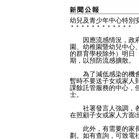
幼兒及青少年中心
特別
＊
＊
＊
＊
＊
＊
＊
＊
＊
＊
＊
＊
因應流感情況，政府
園、幼稚園暨幼兒中心
的群育學校除外）明日
期，以預防流感擴散。
為了減低感染的機會
暫時不要送子女或家人
課餘託管服務的中心，
士。
社署發言人強調，各
在照顧子女或家人方面
此外，有需要的家長
劃。如有查詢，可致電社署