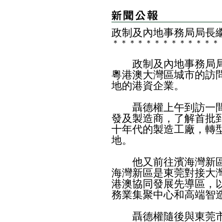
政制及內地事務局局長
＊
＊
＊
＊
＊
＊
＊
＊
＊
＊
＊
＊
＊
政制及內地事務局局
粵港澳大灣區城市的訪
地的港資企業。
聶德權上午到訪一間
發及製造商，了解首批
十年代的製造工廠，轉
地。
他又前往濱海灣新區
海灣新區是東莞對接大
港澳協同發展先導區，
務業集聚中心和高端智
聶德權隨後與東莞市