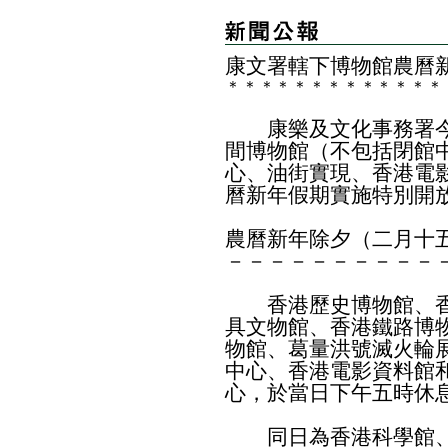
康文署轄下博物館農曆
＊
＊
＊
＊
＊
＊
＊
＊
＊
＊
＊
＊
＊
康樂及文化事務署今
間博物館（不包括閉館
心、油街實現、香港電
曆新年假期實施特別開
農曆新年除夕（二月十
－－－－－－－－－－
香港歷史博物館、香
具文物館、香港鐵路博
物館、葛量洪號滅火輪
中心、香港電影資料館
心，於當日下午五時休
同日為香港科學館、