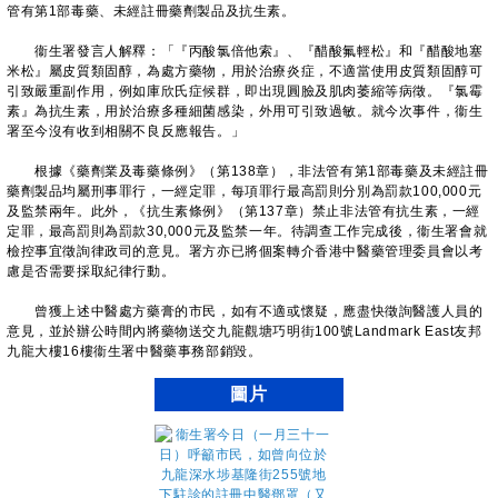
管有第1部毒藥、未經註冊藥劑製品及抗生素。
衞生署發言人解釋：「『丙酸氯倍他索』、『醋酸氟輕松』和『醋酸地塞
米松』屬皮質類固醇，為處方藥物，用於治療炎症，不適當使用皮質類固醇可
引致嚴重副作用，例如庫欣氏症候群，即出現圓臉及肌肉萎縮等病徵。『氯霉
素』為抗生素，用於治療多種細菌感染，外用可引致過敏。就今次事件，衞生
署至今沒有收到相關不良反應報告。」
根據《藥劑業及毒藥條例》（第138章），非法管有第1部毒藥及未經註冊
藥劑製品均屬刑事罪行，一經定罪，每項罪行最高罰則分別為罰款100,000元
及監禁兩年。此外，《抗生素條例》（第137章）禁止非法管有抗生素，一經
定罪，最高罰則為罰款30,000元及監禁一年。待調查工作完成後，衞生署會就
檢控事宜徵詢律政司的意見。署方亦已將個案轉介香港中醫藥管理委員會以考
慮是否需要採取紀律行動。
曾獲上述中醫處方藥膏的市民，如有不適或懷疑，應盡快徵詢醫護人員的
意見，並於辦公時間內將藥物送交九龍觀塘巧明街100號Landmark East友邦
九龍大樓16樓衞生署中醫藥事務部銷毀。
圖片