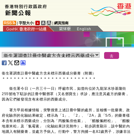
|
字型大小:
|
網頁指南
衞生署調查註冊中醫處方含未標示西藥成分藥膏（附圖）
＊
＊
＊
＊
＊
＊
＊
＊
＊
＊
＊
＊
＊
＊
＊
＊
＊
＊
＊
＊
＊
＊
＊
＊
＊
衞生署今日（一月三十一日）呼籲市民，如曾向位於九龍深水埗基隆街
255號地下駐診的註冊中醫鄧罩（又名鄧寶生）求診，應注意其處方的藥膏，
因為它們被發現含有未標示的西藥成分。
署方早前根據情報，突擊搜查上述註冊中醫的處所，並檢獲一批藥膏。政
府化驗所的化驗結果確定，標示為「1」、「2」、「2A」及「5/5」的藥膏樣
本含有未標示西藥成分，分別為「丙酸氯倍他索」、「醋酸氟輕松」、「醋酸
地塞米松」及「氯霉素」（化驗結果詳見附件）。初步調查顯示，該中醫於內
地購入有關藥膏，並處方予病人。行動中，警方拘捕一名82歲男子，涉嫌非法