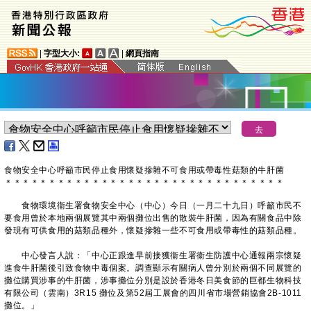
|
字型大小:
|
網頁指南
食物安全中心呼籲市民停止食用懷疑摻雜不可食用或帶毒性菇類的牛肝菌
＊
＊
＊
＊
＊
＊
＊
＊
＊
＊
＊
＊
＊
＊
＊
＊
＊
＊
＊
＊
＊
＊
＊
＊
＊
＊
＊
＊
＊
＊
＊
＊
食物環境衞生署食物安全中心（中心）今日（一月二十九日）呼籲市民不
要食用曾於本地兩個展覽其中兩個攤位出售的散裝牛肝菌，因為有關食品中除
發現有可供食用的菇類品種外，懷疑摻雜一些不可食用或帶毒性的菇類品種。
中心發言人說：「中心正跟進早前接獲衞生署衞生防護中心通報兩宗懷疑
進食牛肝菌後引致食物中毒個案。調查顯示有關病人曾分別於兩個不同展覽的
攤位購買涉事的牛肝菌，涉事攤位分別是設於香港冬日美食節的巨都生物科技
有限公司（雲南）3R15 攤位及第52屆工展會的四川省市場營銷協會2B-1011
攤位。」