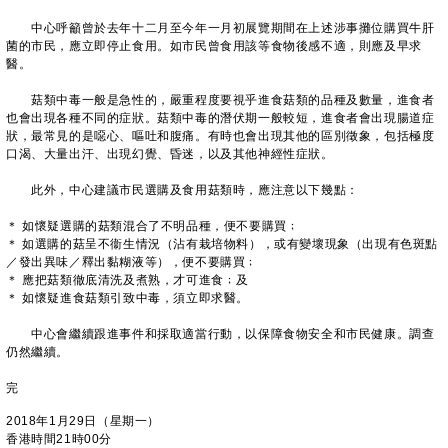
中心呼籲曾於去年十二月至今年一月初展覽期間在上述涉事攤位購買牛肝
菌的市民，應立即停止食用。如市民曾食用該等食物後感不適，則應及早求
醫。
菇類中毒一般是急性的，嚴重程度要視乎進食菇類的品種及數量，進食者
也會出現各種不同的症狀。菇類中毒的潛伏期一般較短，進食者會出現腸道症
狀，最常見的是噁心、嘔吐和腹痛。有時也會出現其他的區別徵象，包括極度
口渴、大量出汗、出現幻覺、昏迷，以及其他神經性症狀。
此外，中心建議市民選購及食用菇類時，應注意以下幾點：
＊ 如懷疑選購的菇類混合了不明品種，便不要購買﹔
＊ 如選購的菇呈不衞生情況（沾有栽培物料），或有變壞現象（出現有色斑點
／發出異味／釋出黏糊液等），便不要購買﹔
＊ 應把菇類徹底清洗及煮熟，才可進食﹔及
＊ 如懷疑進食菇類引致中毒，須立即求醫。
中心會繼續跟進事件和採取適當行動，以保障食物安全和市民健康。調查
仍然繼續。
完
2018年1月29日（星期一）
香港時間21時00分