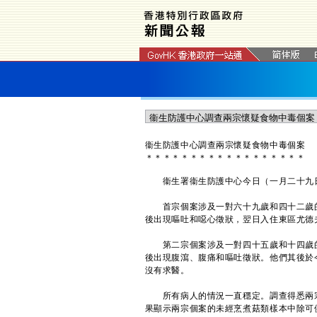
衞生防護中心調查兩宗懷疑食物中毒個案
＊
＊
＊
＊
＊
＊
＊
＊
＊
＊
＊
＊
＊
＊
＊
＊
＊
＊
衞生署衞生防護中心今日（一月二十九日
首宗個案涉及一對六十九歲和四十二歲的
後出現嘔吐和噁心徵狀，翌日入住東區尤德
第二宗個案涉及一對四十五歲和十四歲的
後出現腹瀉、腹痛和嘔吐徵狀。他們其後於
沒有求醫。
所有病人的情況一直穩定。調查得悉兩宗
果顯示兩宗個案的未經烹煮菇類樣本中除可