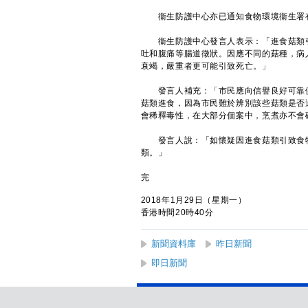
衞生防護中心亦已通知食物環境衞生署有
衞生防護中心發言人表示：「進食菇類引
吐和腹痛等腸道徵狀。因應不同的菇種，病
衰竭，嚴重者更可能引致死亡。」
發言人補充：「市民應向信譽良好可靠供
菇類進食，因為市民難於辨別該些菇類是否
會稀釋毒性，在大部分個案中，烹煮亦不會
發言人說：「如懷疑因進食菇類引致食物
類。」
完
2018年1月29日（星期一）
香港時間20時40分
新聞資料庫
昨日新聞
即日新聞