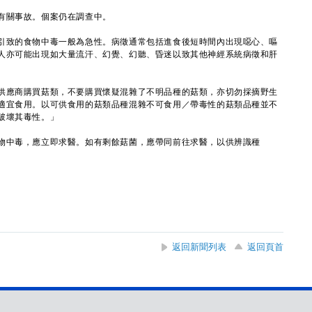
關事故。個案仍在調查中。
致的食物中毒一般為急性。病徵通常包括進食後短時間內出現噁心、嘔
人亦可能出現如大量流汗、幻覺、幻聽、昏迷以致其他神經系統病徵和肝
應商購買菇類，不要購買懷疑混雜了不明品種的菇類，亦切勿採摘野生
適宜食用。以可供食用的菇類品種混雜不可食用／帶毒性的菇類品種並不
破壞其毒性。」
中毒，應立即求醫。如有剩餘菇菌，應帶同前往求醫，以供辨識種
返回新聞列表
返回頁首