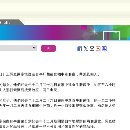
）正調查兩宗懷疑進食牛肝菌後食物中毒個案，共涉及四人。
母女。他們於去年十二月二十九日在家中進食牛肝菌後，約五至六小時
夫人那打素醫院接受治療，同日出院。
母子。他們於去年十二月二十六日在家中進食牛肝菌後，約一至二小時
今年一月二日再進食相關牛肝菌，約一小時後出現類似徵狀。兩名病人並
個案的牛肝菌分別於去年十二月期間購自本地舉辦的兩個展覽。調查結
供食用的品種外，均摻雜一些不可食用／帶毒性的菇類品種。