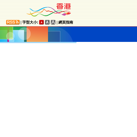
|
字型大小:
|
網頁指南