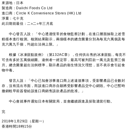
來源地：日本
製造商：Daiichi Foods Co Ltd
進口商：Circle K Convenience Stores (HK) Ltd
淨重：七十克
此日期前最佳：二○二○年三月底
中心發言人說：「中心透過恆常的食物監察計劃，在進口層面抽取上述雪
糕樣本進行檢測。檢測結果顯示，兩個樣本的總含菌量分別為每克六萬個及每
克六萬九千個，均超出法例上限。」
根據《冰凍甜點規例》（第132AC章），任何供出售的冰凍甜點，每克不
可含有多於五萬個細菌。違例者一經定罪，最高可被判罰款一萬元及監禁三個
月。總含菌量超出法例標準，顯示產品的衞生情況欠理想，並不表示會引起食
物中毒。
發言人說：「中心已知會涉事進口商上述違規事項，受影響產品已全數封
存，沒有流出市面，而該進口商亦自願將受影響產品交中心銷毀。中心已暫時
撤銷較早前簽發給該進口商銷售該款產品的批准。」
中心會就事件通知日本有關當局，並會繼續跟進及採取適當行動。
完
2018年1月29日（星期一）
香港時間18時15分