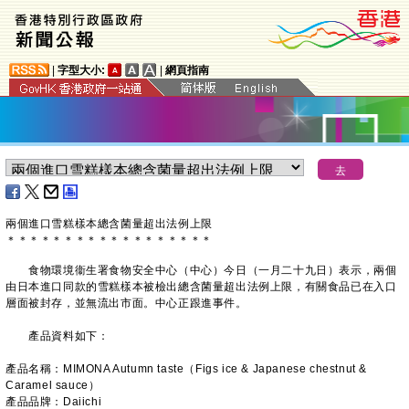
|
字型大小:
|
網頁指南
兩個進口雪糕樣本總含菌量超出法例上限
＊
＊
＊
＊
＊
＊
＊
＊
＊
＊
＊
＊
＊
＊
＊
＊
＊
＊
食物環境衞生署食物安全中心（中心）今日（一月二十九日）表示，兩個
由日本進口同款的雪糕樣本被檢出總含菌量超出法例上限，有關食品已在入口
層面被封存，並無流出市面。中心正跟進事件。
產品資料如下：
產品名稱：MIMONA Autumn taste（Figs ice & Japanese chestnut &
Caramel sauce）
產品品牌：Daiichi