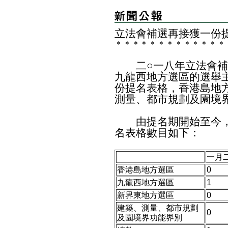
立法會補選再接獲一份
＊
＊
＊
＊
＊
＊
＊
＊
＊
＊
＊
＊
＊
二○一八年立法會補
九龍西地方選區的選舉
份提名表格，香港島地
測量、都市規劃及園境
由提名期開始至今，
名表格數目如下：
一月
香港島地方選區
0
九龍西地方選區
1
新界東地方選區
0
建築、測量、都市規劃
0
及園境界功能界別