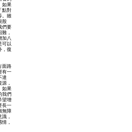
。如果
「點對
等。雖
很殷
我們要
困難，
增加八
是可以
外，復
方面路
經有一
不達
資源，
。如果
的我們
希望增
要長一
個無障
意識，
感情，