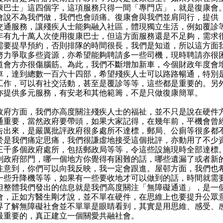
康巴士」這四個字，這項服務只得一間「專門店」，就是復康會
會說不為我們做，我們也會頭痛。復康會與我們並肩同行，提供
交通服務，讓殘疾人士能夠融入社區，體現獨立生活，例如覆診
年有九十萬人次使用復康巴士，但這方面服務還是不足夠，需求
需要提早預約，否則排隊的時間很長，我們是知道，所以這方面
努力爭取多些資源，亦希望能夠聘請多一些司機，現時聘請亦很
道會方亦很傷腦筋。為此，我們不斷增加新車，今個財政年度會
車，達到總數一百六十四部，希望殘疾人士可以路路暢通，特別
工作，可以有社交活動，甚至是覆診等等，這些都是重要的。另
亦提供多元服務，有安老和其他範籌，不是只做復康簡單。
方面，我們亦高度關注殘疾人士的福祉，並不只是說在硬件
通重要，當然政府要帶頭，如果大家記得，在幾年前，平機會曾
告出來，是嚴厲批評政府很多處所不達標，郵局、公廁等很多都
於是我們痛定思痛，我們很謙虛地接受這個批評，亦動用了不少
三千多個政府處所，包括郵政局等等，令這些設施現時全部達標
到政府部門，哪一個地方你覺得有困難的話，哪些遺漏了或者新
注意到，你們可以向我反映，我一定會跟進。屋邨方面，我們也
一些升降機等等，如果有一些要收地才可以做到的話，時間就需
但整體我們發出的信息就是我們高度關注「無障礙通道」，是一
會，正如方醫生剛才說，並不單在硬件，在思維上也要提升公眾
界了解無障礙社會並不單單是眼睛看到，其實是用思維、感受、
最重要的，真正建立一個關愛共融社會。