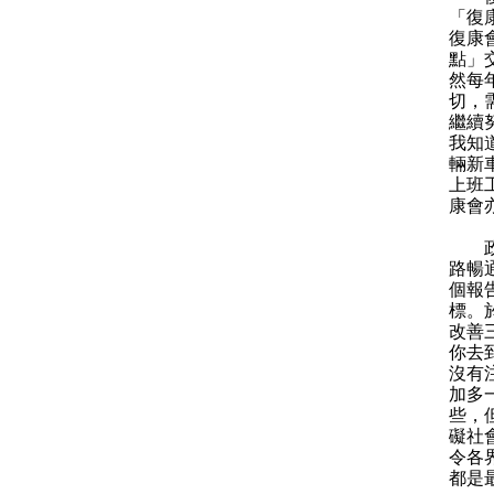
「復
復康
點」
然每
切，
繼續
我知
輛新
上班
康會
政府
路暢
個報
標。
改善
你去
沒有
加多
些，
礙社
令各
都是