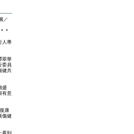
圖／
＊
＊
行人專
譚翠華
行委員
傷健共
個盛
很有意
復康
廣傷健
上看到