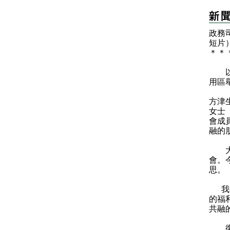
政務
短片
＊
＊
以下
用區
方津
女士
會成
融的
大家
會。
思。
我要
的福
共融
復康