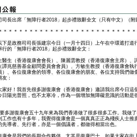
司司長出席「無障行者2018」起步禮致辭全文（只有中文）（附
）
＊
＊
＊
＊
＊
＊
＊
＊
＊
＊
＊
＊
＊
＊
＊
＊
＊
＊
＊
＊
＊
＊
＊
＊
＊
＊
＊
是政務司司長張建宗今日（一月十四日）上午在中環遮打道
舉行的「無障行者2018」起步禮致辭全文：
生醫生（香港復康會會長）、陳麗雲教授（香港復康會主席）、
（譚兆慈善基金顧問委員會會員）、方敏生教授（香港復康會執
員）、各位復康會的領導、各位復康會的朋友、各位支持我們做
朋友：
好！我首先很多謝復康會（香港復康會）邀請我出席今日這
今日陽光普照，也不太寒冷，作為一個增加無障礙意識的活動是
多謝復康會五十九年來為我們香港做了很多很多工作。我做了
利工作也有十多年，我覺得復康會是一個真真正正為殘疾人士推
的先導者、先行者，亦是一個倡議者，都做得相當出色。
會是我們的長期合作夥伴，尢其是復康巴士。如果大家在街