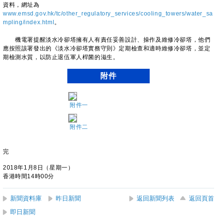
資料，網址為
www.emsd.gov.hk/tc/other_regulatory_services/cooling_towers/water_sa
mpling/index.html
。
機電署提醒淡水冷卻塔擁有人有責任妥善設計、操作及維修冷卻塔，他們
應按照該署發出的《淡水冷卻塔實務守則》定期檢查和適時維修冷卻塔，並定
期檢測水質，以防止退伍軍人桿菌的滋生。
附件
附件一
附件二
完
2018年1月8日（星期一）
香港時間14時00分
新聞資料庫
昨日新聞
返回新聞列表
返回頁首
即日新聞