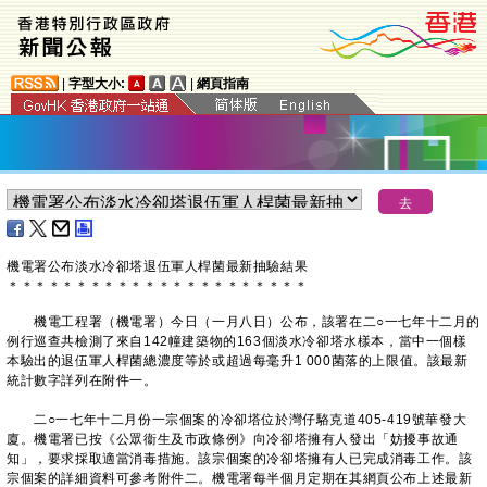
|
字型大小:
|
網頁指南
機電署公布淡水冷卻塔退伍軍人桿菌最新抽驗結果
＊
＊
＊
＊
＊
＊
＊
＊
＊
＊
＊
＊
＊
＊
＊
＊
＊
＊
＊
＊
＊
＊
機電工程署（機電署）今日（一月八日）公布，該署在二○一七年十二月的
例行巡查共檢測了來自142幢建築物的163個淡水冷卻塔水樣本，當中一個樣
本驗出的退伍軍人桿菌總濃度等於或超過每毫升1 000菌落的上限值。該最新
統計數字詳列在附件一。
二○一七年十二月份一宗個案的冷卻塔位於灣仔駱克道405-419號華發大
廈。機電署已按《公眾衞生及市政條例》向冷卻塔擁有人發出「妨擾事故通
知」，要求採取適當消毒措施。該宗個案的冷卻塔擁有人已完成消毒工作。該
宗個案的詳細資料可參考附件二。機電署每半個月定期在其網頁公布上述最新