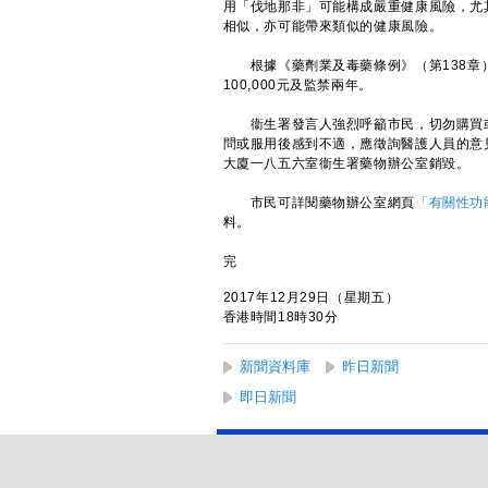
用「伐地那非」可能構成嚴重健康風險，尤其是對
相似，亦可能帶來類似的健康風險。
根據《藥劑業及毒藥條例》（第138章）
100,000元及監禁兩年。
衞生署發言人強烈呼籲市民，切勿購買或
問或服用後感到不適，應徵詢醫護人員的意
大廈一八五六室衞生署藥物辦公室銷毀。
市民可詳閱藥物辦公室網頁
「有關性功
料。
完
2017年12月29日（星期五）
香港時間18時30分
新聞資料庫
昨日新聞
即日新聞