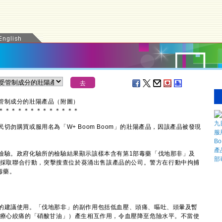
管制成分的壯陽產品（附圖）
＊
＊
＊
＊
＊
＊
＊
＊
＊
＊
＊
＊
＊
購買或服用名為「W+ Boom Boom」的壯陽產品，因該產品被發現
驗。政府化驗所的檢驗結果顯示該樣本含有第1部毒藥「伐地那非」及
今日與警方採取聯合行動，突擊搜查位於葵涌出售該產品的公司。警方在行動中拘捕
毒藥。
建議使用。「伐地那非」的副作用包括低血壓、頭痛、嘔吐、頭暈及暫
治療心絞痛的「硝酸甘油」）產生相互作用，令血壓降至危險水平。不當使