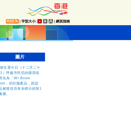
|
字型大小:
|
網頁指南
圖片