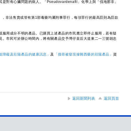
有心臟問題的病人。「Pseudovardenafil」化學上與「伐地那非」
，非法售賣或管有第1部毒藥均屬刑事罪行，每項罪行的最高罰則為罰款
服用成分不明的產品。已購買上述產品的市民應立即停止服用，若有疑
見。市民可於辦公時間內，將有關產品交予灣仔皇后大道東二一三號胡忠
能障礙及壯陽產品的健康訊息」
及
「搜尋被發現摻雜西藥的壯陽產品」
資
返回新聞列表
返回頁首