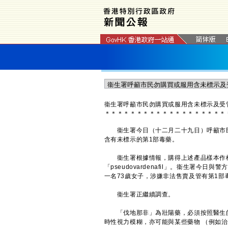
衞生署呼籲市民勿購買或服用含未標示及受
＊
＊
＊
＊
＊
＊
＊
＊
＊
＊
＊
＊
＊
＊
＊
＊
＊
＊
＊
衞生署今日（十二月二十九日）呼籲市民切勿
含有未標示的第1部毒藥。
衞生署根據情報，購得上述產品樣本作檢
「pseudovardenafil」。衞生署
一名73歲女子，涉嫌非法售賣及管有第1部
衞生署正繼續調查。
「伐地那非」為壯陽藥，必須按照醫生的
時性視力模糊，亦可能與某些藥物 （例如