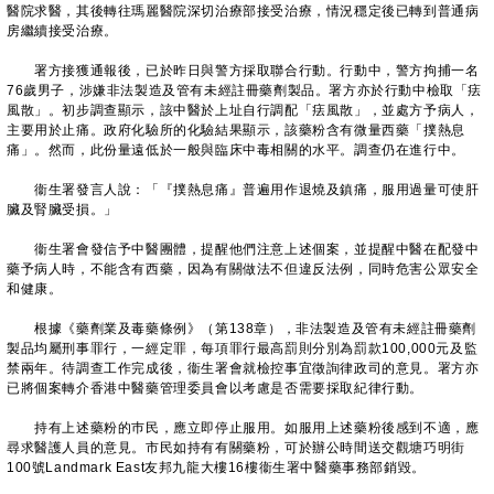
醫院求醫，其後轉往瑪麗醫院深切治療部接受治療，情況穩定後已轉到普通病
房繼續接受治療。
署方接獲通報後，已於昨日與警方採取聯合行動。行動中，警方拘捕一名
76歲男子，涉嫌非法製造及管有未經註冊藥劑製品。署方亦於行動中檢取「㾀
風散」。初步調查顯示，該中醫於上址自行調配「㾀風散」，並處方予病人，
主要用於止痛。政府化驗所的化驗結果顯示，該藥粉含有微量西藥「撲熱息
痛」。然而，此份量遠低於一般與臨床中毒相關的水平。調查仍在進行中。
衞生署發言人說：「『撲熱息痛』普遍用作退燒及鎮痛，服用過量可使肝
臟及腎臟受損。」
衞生署會發信予中醫團體，提醒他們注意上述個案，並提醒中醫在配發中
藥予病人時，不能含有西藥，因為有關做法不但違反法例，同時危害公眾安全
和健康。
根據《藥劑業及毒藥條例》（第138章），非法製造及管有未經註冊藥劑
製品均屬刑事罪行，一經定罪，每項罪行最高罰則分別為罰款100,000元及監
禁兩年。待調查工作完成後，衞生署會就檢控事宜徵詢律政司的意見。署方亦
已將個案轉介香港中醫藥管理委員會以考慮是否需要採取紀律行動。
持有上述藥粉的巿民，應立即停止服用。如服用上述藥粉後感到不適，應
尋求醫護人員的意見。市民如持有有關藥粉，可於辦公時間送交觀塘巧明街
100號Landmark East友邦九龍大樓16樓衞生署中醫藥事務部銷毀。