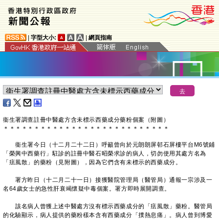
|
字型大小:
|
網頁指南
衞生署調查註冊中醫處方含未標示西藥成分藥粉個案（附圖）
＊
＊
＊
＊
＊
＊
＊
＊
＊
＊
＊
＊
＊
＊
＊
＊
＊
＊
＊
＊
＊
＊
＊
＊
＊
＊
＊
​ 衞生署今日（十二月二十二日）呼籲曾向於元朗朗屏邨石屏樓平台M6號鋪
「榮興中西藥行」駐診的註冊中醫石昭榮求診的病人，切勿使用其處方名為
「㾀風散」的藥粉（見附圖），因為它們含有未標示的西藥成分。
署方昨日（十二月二十一日）接獲醫院管理局（醫管局）通報一宗涉及一
名64歲女士的急性肝衰竭懷疑中毒個案。署方即時展開調查。
該名病人曾獲上述中醫處方沒有標示西藥成分的「㾀風散」藥粉。醫管局
的化驗顯示，病人提供的藥粉樣本含有西藥成分「撲熱息痛」。病人曾到博愛