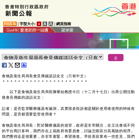
|
字型大小:
|
網頁指南
食物及衞生局局長會見傳媒談話全文（只有中文）
＊
＊
＊
＊
＊
＊
＊
＊
＊
＊
＊
＊
＊
＊
＊
＊
＊
＊
＊
＊
＊
＊
以下是食物及衞生局局長陳肇始教授今日（十二月十七日）出席公開活動
後會見傳媒的談話全文：
記者：是否監管醫療儀器有漏洞，其實很多投訴都是關於使用者使用的時候有
問題，是否都需要監管使用者？
食物及衞生局局長：對於醫療儀器的規管，政府是非常關注，在立法會或不同
的平台商討多時，我們亦在上屆政府有委員會，討論怎樣區分高風險的程序。
我們覺得這是很重要，亦非常着緊，希望推進。早前美容業有一些意見，我們