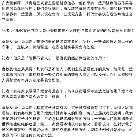
亦盡量解釋，其實這些規管主要是醫療儀器，但如果有一些用醫療儀器作美容
用途的高風險程序，我們是很關注，所以該類儀器需要有規管。當然我們亦明
白業界有一些憂慮，所以現在會有一些優化方案，我們會盡快在適當時候提交
立法會。
記者：但DR案已判罪，是否覺得進度不太理想？優化方案的內容是關於甚麼？
食物及衞生局局長：醫療儀器的規管是重要的。另外，一些如醫療人員工作的
守則，一直以來，例如醫生，在香港醫務委員會有監察。
記者：但只是「管機不管人」，是否真的能起到規管的作用？
食物及衞生局局長：其實不是不管人，我們主要是看程序的風險，如果是一些
高風險的程序，當然都要一些受過訓練的醫護人員才可以操作，而且這些醫護
人員都會有本身的法定委員會監管。
記者：有專家表示電子煙含有尼古丁，為何政府選擇考慮放寬規管電子煙？考
慮因素是甚麼？是否給業界「砌低」？
食物及衞生局局長：其實電子煙是有害，電子煙有機會有尼古丁，這個大家都
理解。我們亦很擔心電子煙尤其對青年人的影響，所以上屆政府已說明，我們
要加強對電子煙的規管。至於怎樣規管和規管的方法，一方面我們會看國際如
世界衞生組織的建議；第二，亦會看本地現時的情況，看看現時一些對於電子
煙的科學實證，去釐定做法。當然亦要看法律方面，現時法例可以怎樣做，所
以我們不排除任何的規管方法。