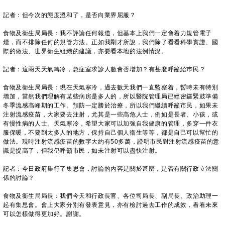
記者：但今次的態度溫和了，是否向業界屈服？
食物及衞生局局長：我不評論任何報道，但基本上我們一定會着力規管電子
煙，而不排除任何的規管方法。正如我剛才所說，我們除了看看科學實證、國
際的做法、世界衞生組織的建議，亦要看本地的法例情況。
記者：這兩天天氣轉冷，急症室求診人數會否增加？有甚麼呼籲給巿民？
食物及衞生局局長：現在天氣寒冷，過去數天我們一直監察着，暫時未有特別
增加，當然我們理解有某些病房是多人的，所以醫院管理局已經密鑼緊鼓準備
冬季流感高峰期的工作。預防一定勝於治療，所以我們繼續呼籲市民，如果未
注射流感疫苗，大家要去注射，尤其是一些高危人士，例如是長者、小孩，或
有慢性病的人士。天氣寒冷，希望大家可以加強自我健康的管理，多穿一件衣
服保暖，不要到太多人的地方，保持自己個人衞生等等，都是自己可以幫忙的
做法。現時注射流感疫苗的數字大約有50多萬，證明市民對注射流感疫苗的意
識是提高了，但我仍呼籲市民，如未注射可以盡快注射。
記者：今日政府舉行了集思會，討論的內容是關於甚麼，是否有關行政立法關
係的討論？
食物及衞生局局長：我們今天和行政長官、各位司局長、副局長、政治助理一
起有集思會。會上大家分別有發表意見，亦有檢討過去工作的成效，看看未來
可以怎樣做得更加好。謝謝。