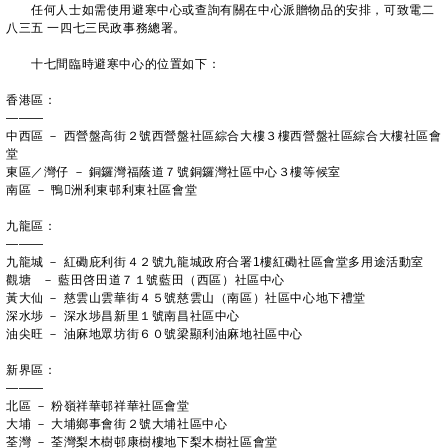
任何人士如需使用避寒中心或查詢有關在中心派贈物品的安排，可致電二
八三五 一四七三民政事務總署。
十七間臨時避寒中心的位置如下：
香港區：
———
中西區 － 西營盤高街２號西營盤社區綜合大樓３樓西營盤社區綜合大樓社區會
堂
東區／灣仔 － 銅鑼灣福蔭道７號銅鑼灣社區中心３樓等候室
南區 － 鴨洲利東邨利東社區會堂
九龍區：
———
九龍城 － 紅磡庇利街４２號九龍城政府合署1樓紅磡社區會堂多用途活動室
觀塘 － 藍田啓田道７１號藍田（西區）社區中心
黃大仙 － 慈雲山雲華街４５號慈雲山（南區）社區中心地下禮堂
深水埗 － 深水埗昌新里１號南昌社區中心
油尖旺 － 油麻地眾坊街６０號梁顯利油麻地社區中心
新界區：
———
北區 － 粉嶺祥華邨祥華社區會堂
大埔 － 大埔鄉事會街２號大埔社區中心
荃灣 － 荃灣梨木樹邨康樹樓地下梨木樹社區會堂