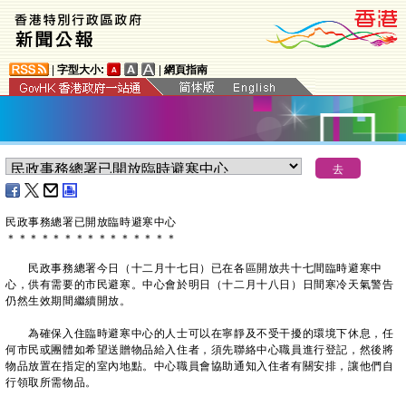
|
字型大小:
|
網頁指南
民政事務總署已開放臨時避寒中心
＊
＊
＊
＊
＊
＊
＊
＊
＊
＊
＊
＊
＊
＊
＊
民政事務總署今日（十二月十七日）已在各區開放共十七間臨時避寒中
心，供有需要的市民避寒。中心會於明日（十二月十八日）日間寒冷天氣警告
仍然生效期間繼續開放。
為確保入住臨時避寒中心的人士可以在寧靜及不受干擾的環境下休息，任
何市民或團體如希望送贈物品給入住者，須先聯絡中心職員進行登記，然後將
物品放置在指定的室內地點。中心職員會協助通知入住者有關安排，讓他們自
行領取所需物品。