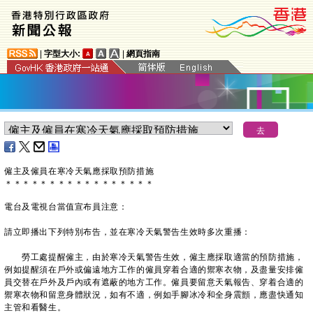
|
字型大小:
|
網頁指南
僱主及僱員在寒冷天氣應採取預防措施
＊
＊
＊
＊
＊
＊
＊
＊
＊
＊
＊
＊
＊
＊
＊
＊
＊
電台及電視台當值宣布員注意：
請立即播出下列特別布告，並在寒冷天氣警告生效時多次重播：
勞工處提醒僱主，由於寒冷天氣警告生效，僱主應採取適當的預防措施，
例如提醒須在戶外或偏遠地方工作的僱員穿着合適的禦寒衣物，及盡量安排僱
員交替在戶外及戶內或有遮蔽的地方工作。僱員要留意天氣報告、穿着合適的
禦寒衣物和留意身體狀況，如有不適，例如手腳冰冷和全身震顫，應盡快通知
主管和看醫生。