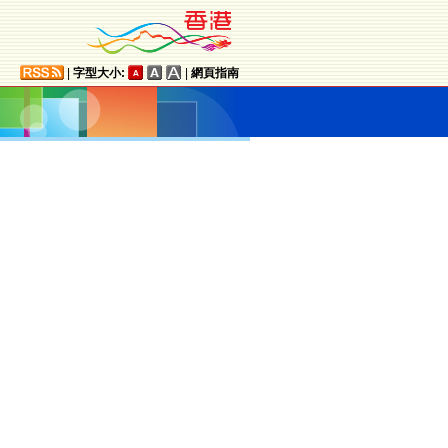
|
字型大小:
|
網頁指南