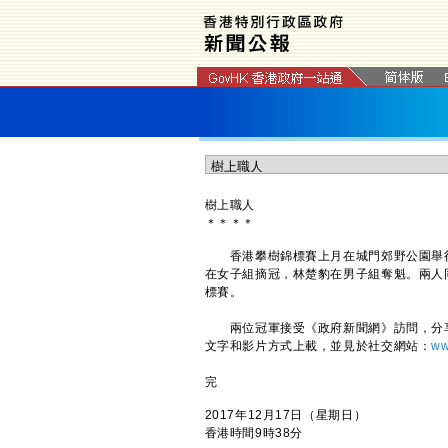
樹上職人
＊
＊
＊
＊
香港攀樹錦標賽上月在城門郊野公園舉行
在女子組摘冠，林楚豹在男子組奪魁。兩人
標賽。
兩位冠軍接受《政府新聞網》訪問，分享
文字和影片方式上載，並見於社交網站：
ww
完
2017年12月17日（星期日）
香港時間9時38分