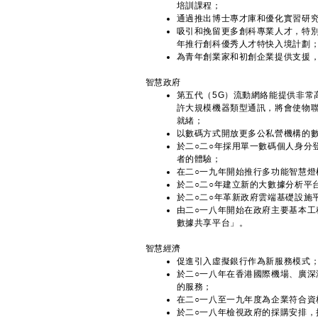
培訓課程；
通過推出博士專才庫和優化實習研究
吸引和挽留更多創科專業人才，特
年推行創科優秀人才特快入境計劃
為青年創業家和初創企業提供支援
智慧政府
第五代（5G）流動網絡能提供非常
許大規模機器類型通訊，將會使物聯
就緒；
以數碼方式開放更多公私營機構的
於二○二○年採用單一數碼個人身分
者的體驗；
在二○一九年開始推行多功能智慧
於二○二○年建立新的大數據分析平
於二○二○年革新政府雲端基礎設施
由二○一八年開始在政府主要基本工
數據共享平台」。
智慧經濟
促進引入虛擬銀行作為新服務模式
於二○一八年在香港國際機場、廣
的服務；
在二○一八至一九年度為企業符合
於二○一八年檢視政府的採購安排