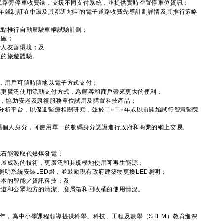
代路旁停車收費錶，支援不同支付系統，並提供實時空置停車位資訊；
九年就制訂在中環及其鄰近地區的電子道路收費先導計劃詳情及其推行策略
地點推行自動駕駛車輛試驗計劃；
展區；
行人友善環境；及
意的旅遊體驗。
，用戶可隨時隨地以電子方式支付；
業更廣泛使用流動支付方式，為顧客和商戶帶來更大的便利；
劃，協助安老及康復服務單位試用及購置科技產品；
分析平台，以促進醫療相關研究，並於二○二○年或以前開始試行智慧醫院
碼個人身分，可使用單一的數碼身分認證進行政府和商業的網上交易。
化石能源取代燃煤發電；
發展成熟的技術，更廣泛和具規模地使用可再生能源；
照明系統安裝LED燈，並鼓勵現有政府建築物更換LED照明；
為本的智能／資訊科技；及
街道和公眾地方的清潔、廢屑箱和回收桶的使用情況。
學年，為中小學課程領導提供科學、科技、工程及數學（STEM）教育進深