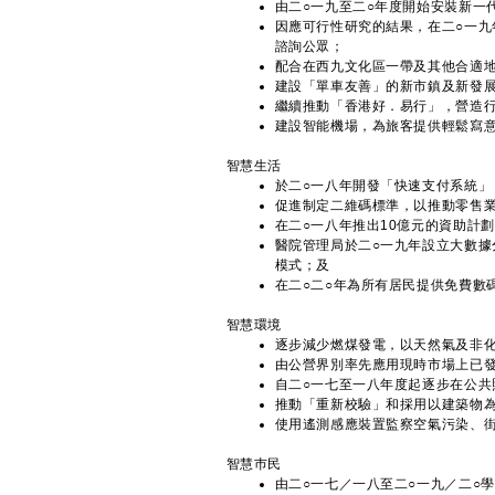
由二○一九至二○年度開始安裝新一
因應可行性研究的結果，在二○一
諮詢公眾；
配合在西九文化區一帶及其他合適
建設「單車友善」的新市鎮及新發
繼續推動「香港好．易行」，營造
建設智能機場，為旅客提供輕鬆寫
智慧生活
於二○一八年開發「快速支付系統」
促進制定二維碼標準，以推動零售
在二○一八年推出10億元的資助計
醫院管理局於二○一九年設立大數據
模式；及
在二○二○年為所有居民提供免費數
智慧環境
逐步減少燃煤發電，以天然氣及非
由公營界別率先應用現時市場上已
自二○一七至一八年度起逐步在公共
推動「重新校驗」和採用以建築物
使用遙測感應裝置監察空氣污染、
智慧巿民
由二○一七／一八至二○一九／二○