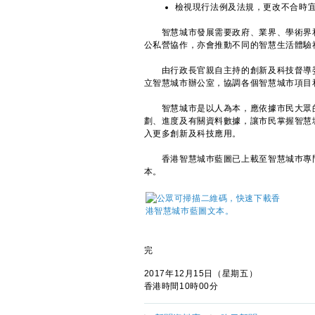
檢視現行法例及法規，更改不合時
智慧城市發展需要政府、業界、學術界和
公私營協作，亦會推動不同的智慧生活體驗
由行政長官親自主持的創新及科技督導委
立智慧城市辦公室，協調各個智慧城市項目
智慧城市是以人為本，應依據市民大眾的
劃、進度及有關資料數據，讓市民掌握智慧
入更多創新及科技應用。
香港智慧城巿藍圖已上載至智慧城巿專
本。
完
2017年12月15日（星期五）
香港時間10時00分