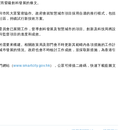
宜而窒礙創科發展的條文。
市民大眾緊密協作。政府會就智慧城市項目採用合適的推行模式，包括
社區，持續試行新技術方案。
員會已展開工作，督導創科發展及智慧城市的項目。創新及科技局將設
和監督項目的進度和成效。
需要來構建。相關政策局及部門會不時更新其範疇內各項措施的工作計
城巿發展的情況。政府也會不時檢討工作成效，並採取新措施，為香港引
門網站（
www.smartcity.gov.hk
），公眾可掃描二維碼，快速下載藍圖文