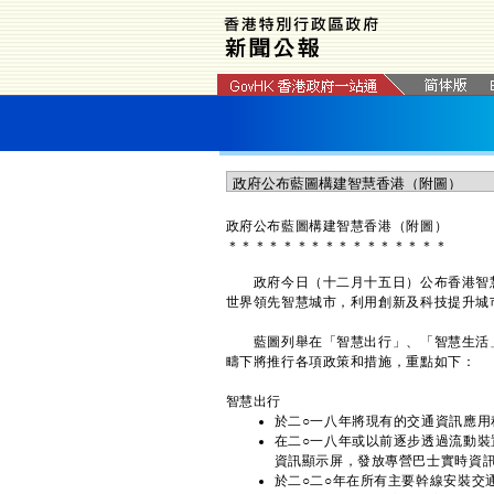
政府公布藍圖構建智慧香港（附圖）
＊
＊
＊
＊
＊
＊
＊
＊
＊
＊
＊
＊
＊
＊
＊
＊
政府今日（十二月十五日）公布香港智慧
世界領先智慧城市，利用創新及科技提升城
藍圖列舉在「智慧出行」、「智慧生活」
疇下將推行各項政策和措施，重點如下：
智慧出行
於二○一八年將現有的交通資訊應
在二○一八年或以前逐步透過流動裝
資訊顯示屏，發放專營巴士實時資
於二○二○年在所有主要幹線安裝交