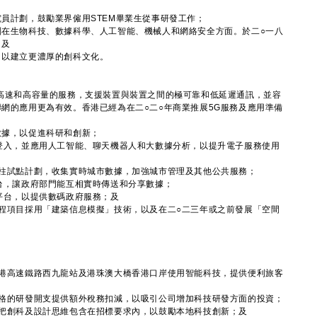
員計劃，鼓勵業界僱用STEM畢業生從事研發工作；
別在生物科技、數據科學、人工智能、機械人和網絡安全方面。於二○一八
；及
，以建立更濃厚的創科文化。
高速和高容量的服務，支援裝置與裝置之間的極可靠和低延遲通訊，並容
網的應用更為有效。香港已經為在二○二○年商業推展5G服務及應用準備
數據，以促進科研和創新；
登入，並應用人工智能、聊天機器人和大數據分析，以提升電子服務使用
燈柱試點計劃，收集實時城市數據，加強城市管理及其他公共服務；
台，讓政府部門能互相實時傳送和分享數據；
平台，以提供數碼政府服務；及
程項目採用「建築信息模擬」技術，以及在二○二三年或之前發展「空間
；
深港高速鐵路西九龍站及港珠澳大橋香港口岸使用智能科技，提供便利旅客
資格的研發開支提供額外稅務扣減，以吸引公司增加科技研發方面的投資；
，把創科及設計思維包含在招標要求內，以鼓勵本地科技創新；及