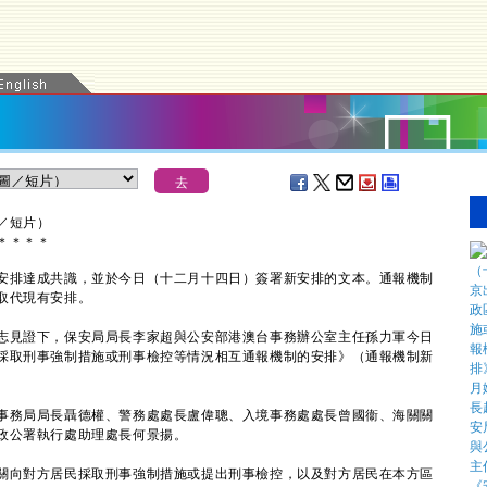
／短片）
＊
＊
＊
＊
排達成共識，並於今日（十二月十四日）簽署新安排的文本。通報機制
取代現有安排。
見證下，保安局局長李家超與公安部港澳台事務辦公室主任孫力軍今日
採取刑事強制措施或刑事檢控等情況相互通報機制的安排》（通報機制新
務局局長聶德權、警務處處長盧偉聰、入境事務處處長曾國衞、海關關
政公署執行處助理處長何景揚。
向對方居民採取刑事強制措施或提出刑事檢控，以及對方居民在本方區