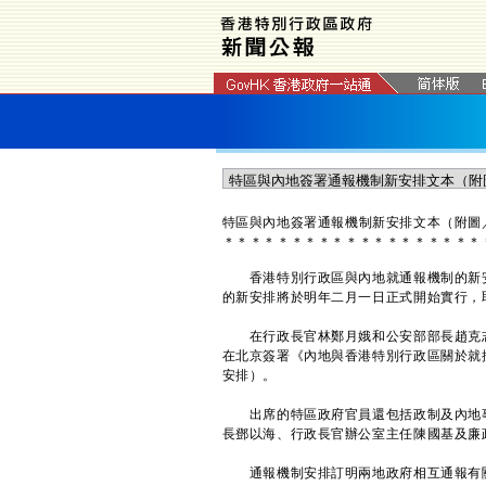
特區與內地
簽署通報機制新安排文本（附圖
＊
＊
＊
＊
＊
＊
＊
＊
＊
＊
＊
＊
＊
＊
＊
＊
＊
＊
＊
香港特別行政區與內地就通報機制的新安
的新安排將於明年二月一日正式開始實行，
在行政長官林鄭月娥和公安部部長趙克志
在北京簽署《內地與香港特別行政區關於就
安排）。
出席的特區政府官員還包括政制及內地事
長鄧以海、行政長官辦公室主任陳國基及廉
通報機制安排訂明兩地政府相互通報有關