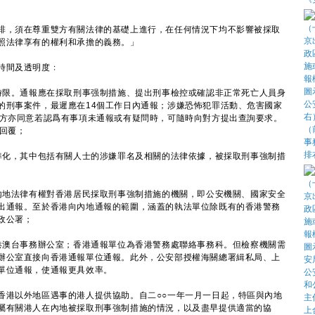
，須在尊重雙方有關法律的基礎上進行，在任何情況下均不影響被採取
照法律享有的權利和承擔的義務。」
時間及透明度﹕
報時限。通報應在採取刑事强制措施、提出刑事檢控或確認非正常死亡人員身
的刑事案件，最遲應在14個工作日內通報；涉嫌恐怖犯罪活動、危害國家
雙方亦同意若認爲有事項未通報或有疑問時，可隨時向對方提出查詢要求。
回覆；
標準化，其中包括有關人士的涉嫌罪名及相關的法律依據，被採取刑事強制措
按內地法律有權對香港居民採取刑事強制措施的機關，即公安機關、國家安全
出通報。至於香港向內地通報的範圍，涵蓋的執法單位除既有的香港警務
政公署；
部港澳台事務辦公室；香港通報單位為香港警務處聯絡事務科。但檢察機關需
辦公室直接向香港通報單位通報。此外，公安部授權海關總署緝私局、上
單位通報，使通報更具效率。
港以外地區遇事的港人提供協助。自二○○一年一月一日起，特區與內地
屬有關港人在內地被採取刑事強制措施的情況，以及盡早提供適當的協