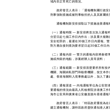
域內非正常死亡的情況。
政府發言人表示：「通報機制屬行政安排
刑事強制措施或被刑事檢控的人及其家屬依
通報機制新安排採取以下措施改善通報
（一）通報時限 ― 新安排將首次加入通
分翌日起七個工作日內作出；涉及重大複雜
安全犯罪的，最遲在30個工作日內通報。
對方應自接到查詢要求翌日起30個工作日內
（二）通報內容 ― 雙方的通報內容將會
施或拘留的地點，涉案經辦人員等資料；
（三）通報範圍 ― 新安排清楚要求所有
機關、海關緝私部門和檢察機關，按文本作
處、香港海關和入境事務處以外，加入了廉
（四）通報渠道 ― 內地通報單位為公安
要通報的情況由最高人民檢察院涉港澳工作
海市公安局和廣東省公安廳直接向香港通報
政府發言人表示：「特區政府重視為在香
建立通報機制，讓特區政府盡快通知港人家