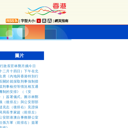
|
字型大小:
|
網頁指南
圖片