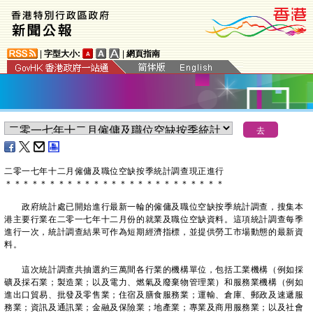
|
字型大小:
|
網頁指南
二零一七年十二月僱傭及職位空缺按季統計調查現正進行
＊
＊
＊
＊
＊
＊
＊
＊
＊
＊
＊
＊
＊
＊
＊
＊
＊
＊
＊
＊
＊
＊
＊
＊
＊
政府統計處已開始進行最新一輪的僱傭及職位空缺按季統計調查，搜集本
港主要行業在二零一七年十二月份的就業及職位空缺資料。這項統計調查每季
進行一次，統計調查結果可作為短期經濟指標，並提供勞工市場動態的最新資
料。
這次統計調查共抽選約三萬間各行業的機構單位，包括工業機構（例如採
礦及採石業；製造業；以及電力、燃氣及廢棄物管理業）和服務業機構（例如
進出口貿易、批發及零售業；住宿及膳食服務業；運輸、倉庫、郵政及速遞服
務業；資訊及通訊業；金融及保險業；地產業；專業及商用服務業；以及社會