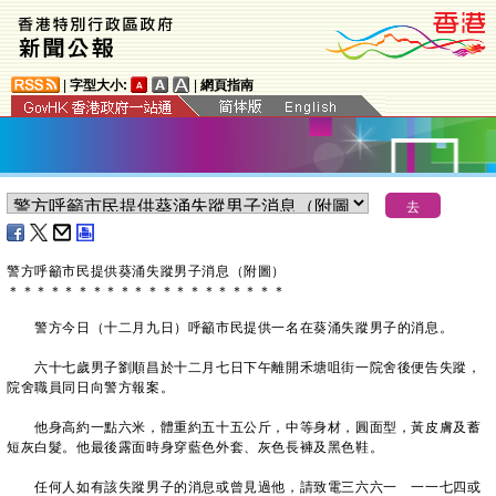
|
字型大小:
|
網頁指南
警方呼籲市民提供葵涌失蹤男子消息（附圖）
＊
＊
＊
＊
＊
＊
＊
＊
＊
＊
＊
＊
＊
＊
＊
＊
＊
＊
＊
＊
警方今日（十二月九日）呼籲市民提供一名在葵涌失蹤男子的消息。
六十七歲男子劉順昌於十二月七日下午離開禾塘咀街一院舍後便告失蹤，
院舍職員同日向警方報案。
他身高約一點六米，體重約五十五公斤，中等身材，圓面型，黃皮膚及蓄
短灰白髮。他最後露面時身穿藍色外套、灰色長褲及黑色鞋。
任何人如有該失蹤男子的消息或曾見過他，請致電三六六一 一一七四或