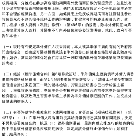
或長期病、分娩或在參加高危活動期間意外受傷而招致的醫療費用，並且沒有
訂明僱主需要負責的醫療費用上限。他們因此認為該規定不公平地給僱主過重
和不合理的經濟負擔。另一方面，如僱員患上危疾或長期病而有註冊醫生發出
該僱員永久不適合擔任現時工作的證明書，其僱主可即時終止僱傭合約。然
而，根據《個人資料（私隱）條例》（第486章）的規定，除非外傭同意向第
三者披露其個人資料，其醫生不可向外傭僱主簽發該證明書。就此，政府可否
告知本會：
（一）現時有否規定準外傭在入境香港前，本人或其準僱主須向有關的政府部
門直接提交一份由認可醫務機構就該名準外傭發出的健康合格證明書及驗身報
告；如否，當局如何確保將會在港逗留一段時期的準外傭並非傳染病或長期病
的患者；
（二）鑑於《標準僱傭合約》第8項條款訂明，準外傭僱主應負責準外傭入境香
港前的體格檢驗費用，而第17項則要求僱主簽署聲明：「該傭工已接受有關其
是否適合擔任家庭傭工一職的體格檢驗，其醫生證明書亦已出示給僱主審
閱」，根據該兩項條款，準僱主是否有權在簽署僱傭合約前要求準外傭提交其
驗身報告，以及政府是否要求準僱主承擔為準外傭健康把關的工作，並充當外
傭健康的擔保人；
（三）有否評估準外傭僱主的下述兩種做法，會否違反《殘疾歧視條例》（第
487章）：（i）在準外傭入境香港前從其驗身報告得悉其健康有問題後，決定
不與其簽署僱傭合約，以及（ii）從外傭到港後一星期內獲安排進行的驗身的報
告中得悉該外傭患有危疾或長期病後，決定與該外傭終止僱傭合約；如有評
估，結果為何；