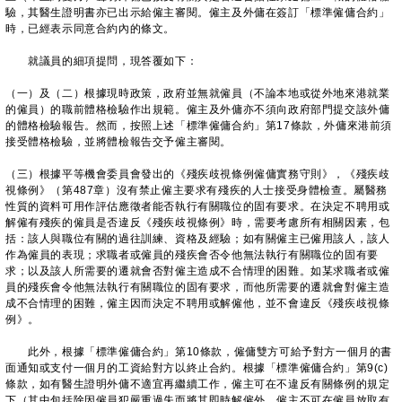
驗，其醫生證明書亦已出示給僱主審閱。僱主及外傭在簽訂「標準僱傭合約」
時，已經表示同意合約內的條文。
就議員的細項提問，現答覆如下：
（一）及（二）根據現時政策，政府並無就僱員（不論本地或從外地來港就業
的僱員）的職前體格檢驗作出規範。僱主及外傭亦不須向政府部門提交該外傭
的體格檢驗報告。然而，按照上述「標準僱傭合約」第17條款，外傭來港前須
接受體格檢驗，並將體檢報告交予僱主審閱。
（三）根據平等機會委員會發出的《殘疾歧視條例僱傭實務守則》，《殘疾歧
視條例》（第487章）沒有禁止僱主要求有殘疾的人士接受身體檢查。屬醫務
性質的資料可用作評估應徵者能否執行有關職位的固有要求。在決定不聘用或
解僱有殘疾的僱員是否違反《殘疾歧視條例》時，需要考慮所有相關因素，包
括：該人與職位有關的過往訓練、資格及經驗；如有關僱主已僱用該人，該人
作為僱員的表現；求職者或僱員的殘疾會否令他無法執行有關職位的固有要
求；以及該人所需要的遷就會否對僱主造成不合情理的困難。如某求職者或僱
員的殘疾會令他無法執行有關職位的固有要求，而他所需要的遷就會對僱主造
成不合情理的困難，僱主因而決定不聘用或解僱他，並不會違反《殘疾歧視條
例》。
此外，根據「標準僱傭合約」第10條款，僱傭雙方可給予對方一個月的書
面通知或支付一個月的工資給對方以終止合約。根據「標準僱傭合約」第9(c)
條款，如有醫生證明外傭不適宜再繼續工作，僱主可在不違反有關條例的規定
下（其中包括除因僱員犯嚴重過失而將其即時解僱外，僱主不可在僱員放取有