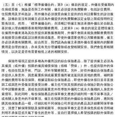
（五）至（七）根據「標準僱傭合約」第9（a）條款的規定，外傭在受僱期內
生病或受傷，無論是否與工作有關，僱主必須提供免費醫療，包括診症費用、
住院費用及牙科急診，而外傭亦必須接受由僱主提供的任何註冊醫生的診治服
務。該條款並沒有就僱主必須為外傭提供的免費醫療設定金額上限或指明特定
豁免項目。然而，「標準僱傭合約」亦清晰訂明僱主無須承擔外傭出於自願及
基於個人理由離開香港期間的醫療費用。上述第9（a）條款的規定是體現僱主
在僱用外傭來港為其住所提供家務服務期間，外傭不會因未能負擔醫療費用而
未能接受治療或延誤治療疾病或傷患。即使外傭需要使用公共醫療服務，僱主
亦必須承擔有關費用。綜合而言，我們認為由僱主承擔外傭在受僱期內的醫療
費用是合理的做法，亦未見有充分理據廢除或改變相關安排。我們會監察相關
情況，以決定是否有需要檢視上述的相關安排。
保險市場現正提供多種為外傭而設的綜合保險產品，除了提供僱主必須為
其僱員（或外傭）投購的僱員補償保險（俗稱「勞保」）外，也提供額外的保
障，包括住院及手術、門診、牙科等醫療開支。另外，好些外傭綜合保險產品
亦提供人身意外、因患嚴重疾病或嚴重受傷而被送返回原居地的費用、補聘新
外傭的費用等各項保障。根據這類綜合保險產品，即使外傭在休假日並非直接
因工或因意外受傷並需接受治療，僱主也可按其投購的綜合保險計劃向保險公
司申請醫療索償，甚或包括因嚴重意外而導致外傭死亡或永久傷殘的人身意外
索償等。與此同時，每份保險產品的保單條文應會詳細列明一般不保事項及／
或有關人身意外的不保事項。僱主在投購所需的外傭綜合保險產品時，應與投
購其他保險產品一樣，仔細比較不同保險公司所提供的產品及詳細審閱保單條
文，清楚了解保障限額及保障範圍等，例如保單條文是否承保危疾或有否明確
列明不承保惡劣天氣下發生的意外等，並自行選擇個人希望投購的額外保障的