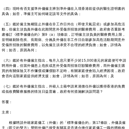
（四）現時有否支援準外傭僱主辨別準外傭在入境香港前提供的醫生證明書的
真偽；如否，準僱主可如何確定該等文件的真偽；
（五）鑑於僱主無權阻止外傭在非工作日外出（即使天氣惡劣）或參加高危活
動，但僱主須負責外傭在此期間意外受傷所招致的醫療費用，政府會否重新考
慮修訂《標準僱傭合約》第9（a）項條款，訂明僱主須負責的醫療費用上限，
並明確剔除危疾、長期病、分娩及外傭在非工作日自願參加高危活動期間意外
受傷所招致的醫療費用，以免僱主須承受不合理的經濟負擔；如會，詳情為
何；如否，原因為何；
（六）鑑於有外傭僱主指出，每月入息只要不少於15,000港元的家庭便可申請
聘用外傭，但當外傭患上危疾或意外受傷而招致巨額醫療費用，而外傭僱主購
買的有關保險又不作彌償或彌償額不足時，有關家庭便會陷入經濟困境，政府
會否向這類家庭提供經濟支援；如會，詳情為何；如否，原因為何；及
（七）鑑於有外傭僱主指出，外籍人士藉申請來港擔任外傭以獲得香港的免費
或低收費醫療服務的情況日益普遍，政府有何措施解決該問題？
答覆：
主席︰
根據聘請外籍家庭傭工（外傭）的「標準僱傭合約」第17條款，外傭及僱
主（即立約雙方）聲明外傭已接受有關其是否適合擔任家庭傭工一職的體格檢