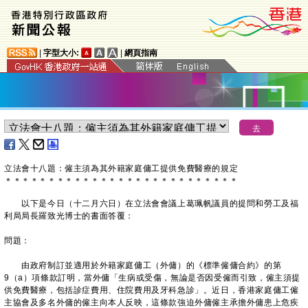
|
字型大小:
|
網頁指南
立法會十八題：僱主須為其外籍家庭傭工提供免費醫療的規定
＊
＊
＊
＊
＊
＊
＊
＊
＊
＊
＊
＊
＊
＊
＊
＊
＊
＊
＊
＊
＊
＊
＊
＊
＊
＊
＊
以下是今日（十二月六日）在立法會會議上葛珮帆議員的提問和勞工及福
利局局長羅致光博士的書面答覆：
問題：
由政府制訂並適用於外籍家庭傭工（外傭）的《標準僱傭合約》的第
9（a）項條款訂明，當外傭「生病或受傷，無論是否因受僱而引致，僱主須提
供免費醫療，包括診症費用、住院費用及牙科急診」。近日，香港家庭傭工僱
主協會及多名外傭的僱主向本人反映，這條款強迫外傭僱主承擔外傭患上危疾