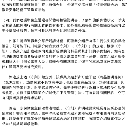
薪病假期間解僱該僱員）終止僱傭合約，但僱主仍需根據「標準僱傭合約」第7
條款安排將傭工送返原居地。
（四）我們建議準僱主透過審閱體格檢驗證明書，了解外傭的身體狀況，以決
定其是否能夠履行有關工作的固有要求。如外傭拒絕接受體格檢驗或拒絕向僱
主提供體檢報告，僱主可拒絕簽署合約聘請該名外傭。
如僱主是通過職業介紹所聘請外傭，而職業介紹所向僱主提供失實的體檢
報告，則可能干犯《職業介紹所實務守則》（《守則》）的規定。根據《守
則》，職業介紹所應確保向僱主所提供的資料是與其所知的事實相符。如有合
理理由懷疑求職者所提供的資料有不實之處或資料並不完整，職業介紹所應要
求相關人士（例如當事人及／或轉介有關求職者／僱主的本地或海外業務夥
伴）澄清及要求補充資料。
除違反上述《守則》規定外，該職業介紹所亦可能干犯《商品說明條例》
（第362章）。該條例就不良營商手法，包括虛假商品說明、誤導性遺漏、具
威嚇性的營業行為、餌誘式廣告宣傳、先誘後轉銷售行為和不當地接受付款作
出規定。如僱主懷疑職業介紹所使用不良營商手法，可向香港海關投訴，亦可
向消費者委員會尋求協助。
為進一步保障僱主的消費者權益，《守則》亦明確要求職業介紹所必須與
僱主擬訂書面服務協議，當中包括如職業介紹所未能完成所有服務時的退款安
排，以便僱主在職業介紹所未能完成合約所列事項時，向職業介紹所索償及／
或向相關當局尋求協助。