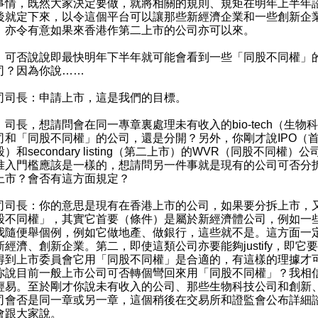
事情，既然大家決定要做，就將相關的規則、規矩在明年上半年
後就定下來，以令這個平台可以讓那些新經濟企業和一些創新企
，亦令有意如果來香港作第二上市的公司亦可以來。
：可否說說即最快明年下半年就可能會看到一些「同股不同權」
司？因為你說……
司司長：申請上市，這是我們的目標。
：司長，想請問會在同一專章裏處理未有收入的bio-tech（生物
司和「同股不同權」的公司，還是分開？另外，你剛才說IPO（
）和secondary listing（第二上市）的WVR（同股不同權）
准入門檻應該是一樣的，想請問另一件事就是現有的公司可否分
上市？會否有這方面規定？
司司長：你的意思是現有在香港上市的公司，如果要分拆上市，
股不同權」，其實它首要（條件）是屬於新經濟體公司，例如一
我隨便舉個例，例如它做地產、做銀行，這些就不是。這方面一
新經濟、創新企業。第二，即使這類公司亦要能夠justify，即它
得到上市委員會它用「同股不同權」是合適的，有這樣的理據才
你說目前一般上市公司可否轉個彎回來用「同股不同權」？我相
輕易。至於剛才你說未有收入的公司、那些生物科技公司和創新
司會否是同一章或另一章，這個稍後在交易所和證監會公布詳細
會跟大家說。