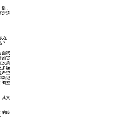
一樣，
否定這
所以在
點？
方面我
譬如它
在投票
更多額
是希望
和新經
所調整
，其實
出的時