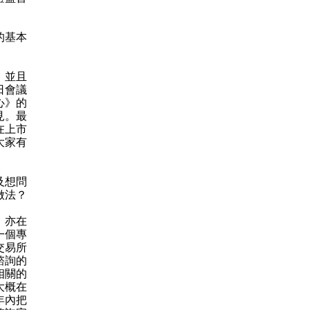
的基本
，並且
日會議
心》的
見。最
在上市
大家有
及想問
做法？
，亦在
一個專
交易所
諮詢的
相關的
大概在
年內把