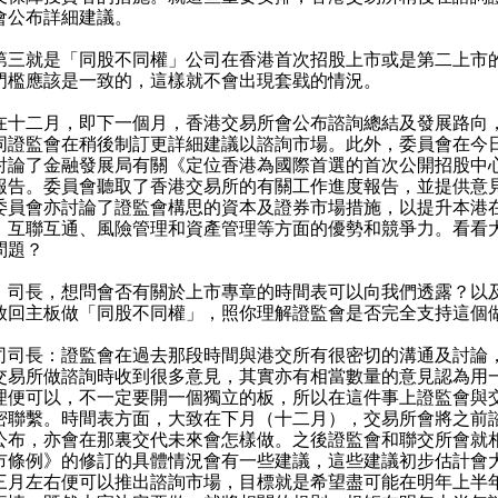
會公布詳細建議。
就是「同股不同權」公司在香港首次招股上市或是第二上市
門檻應該是一致的，這樣就不會出現套戥的情況。
二月，即下一個月，香港交易所會公布諮詢總結及發展路向
同證監會在稍後制訂更詳細建議以諮詢市場。此外，委員會在今
討論了金融發展局有關《定位香港為國際首選的首次公開招股中
報告。委員會聽取了香港交易所的有關工作進度報告，並提供意
委員會亦討論了證監會構思的資本及證券市場措施，以提升本港
、互聯互通、風險管理和資產管理等方面的優勢和競爭力。看看
問題？
：司長，想問會否有關於上市專章的時間表可以向我們透露？以
放回主板做「同股不同權」，照你理解證監會是否完全支持這個
司司長：證監會在過去那段時間與港交所有很密切的溝通及討論
交易所做諮詢時收到很多意見，其實亦有相當數量的意見認為用
理便可以，不一定要開一個獨立的板，所以在這件事上證監會與
密聯繫。時間表方面，大致在下月（十二月），交易所會將之前
公布，亦會在那裏交代未來會怎樣做。之後證監會和聯交所會就
市條例》的修訂的具體情況會有一些建議，這些建議初步估計會
三月左右便可以推出諮詢市場，目標就是希望盡可能在明年上半