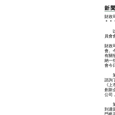
財政
＊
＊
以下
員會
財政
會。
有關
納一
會今
第一
諮詢
《上
創新
公司
第二
到適
門檻