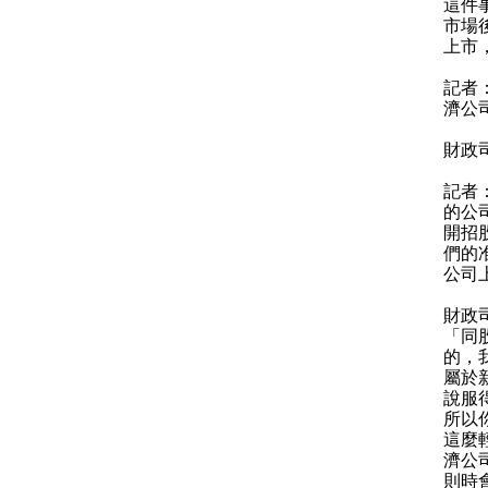
這件
市場
上市
記者
濟公
財政
記者
的公
開招股
們的
公司
財政
「同
的，
屬於
說服
所以
這麼
濟公
則時