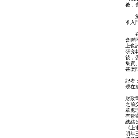
後，
第三
准入
在十
會聯
上也
研究
後，
集資
甚麼
記者
現在
財政
之前
章處
有緊
總結
《上
明年