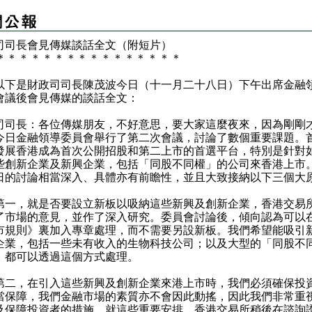
司司長會見傳媒談話全文（附短片）
＊
＊
＊
＊
＊
＊
＊
＊
＊
＊
＊
＊
＊
＊
＊
＊
是財政司司長陳茂波今日（十一月二十八日）下午出席金融
會議後會見傳媒的談話全文：
司司長：各位傳媒朋友，不好意思，要大家這麼夜來，因為剛剛
今日金融領導委員會舉行了第二次會議，討論了數個重要課題。
發展香港成為首次公開招股和第二上市的首選平台，特別是針對
些創新企業及新興企業，包括「同股不同權」的公司來香港上市
日的討論相當深入、具體亦有前瞻性，並且大致接納以下三個大
，就是否要設立新板以吸納這些新興及創新企業，香港交易
了市場的意見，並作了深入研究。委員會討論後，傾向認為可以
市規則》裏加入專章處理，而不需要另設新板。我們希望能吸引
企業，包括一些未有收入的生物科技公司；以及大型的「同股不
，都可以透過這個方式處理。
，在引入這些新興及創新企業來港上市時，我們必須確保投
當保障，我們金融市場的素質亦不會因此動搖，因此我們非常重
及保障投資者的措施。就這些重要安排，香港交易所稍後在諮詢