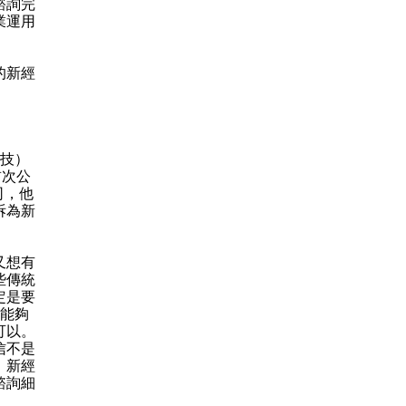
諮詢完
業運用
的新經
科技）
首次公
公司，他
拆為新
又想有
些傳統
定是要
要能夠
可以。
信不是
、新經
諮詢細