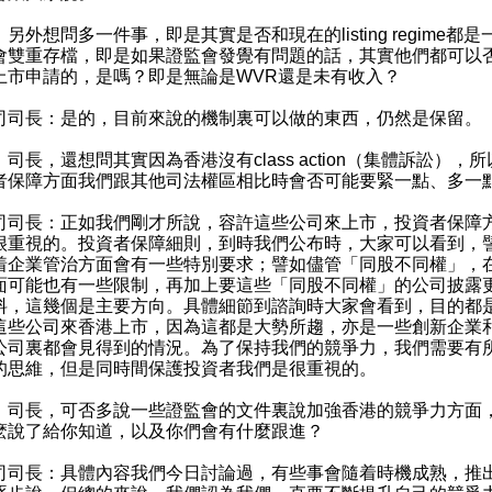
另外想問多一件事，即是其實是否和現在的listing regime都是
會雙重存檔，即是如果證監會發覺有問題的話，其實他們都可以
上市申請的，是嗎？即是無論是WVR還是未有收入？
司司長：是的，目前來說的機制裏可以做的東西，仍然是保留。
司長，還想問其實因為香港沒有class action（集體訴訟），
者保障方面我們跟其他司法權區相比時會否可能要緊一點、多一
司司長：正如我們剛才所說，容許這些公司來上市，投資者保障
很重視的。投資者保障細則，到時我們公布時，大家可以看到，
着企業管治方面會有一些特別要求；譬如儘管「同股不同權」，
面可能也有一些限制，再加上要這些「同股不同權」的公司披露
料，這幾個是主要方向。具體細節到諮詢時大家會看到，目的都
這些公司來香港上市，因為這都是大勢所趨，亦是一些創新企業
公司裏都會見得到的情況。為了保持我們的競爭力，我們需要有
的思維，但是同時間保護投資者我們是很重視的。
：司長，可否多說一些證監會的文件裏說加強香港的競爭力方面
麽說了給你知道，以及你們會有什麼跟進？
司司長：具體內容我們今日討論過，有些事會隨着時機成熟，推