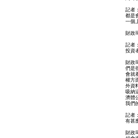
記者：
都是
一個
財政
記者：
投資
財政
們是
會就
權方
外資
吸納
濟體
我們
記者
有甚
財政