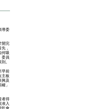
領導委
才開完
首先，
如何吸
。委員
原則。
所早前
在主板
新興及
同權」
資者得
視准入
證監會