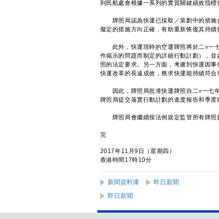
到民航處會根據一系列的實質關鍵績效指標
牌照局認為快運已採取／策劃中的措施合
擬定的措施方向正確，有助重新恢復其持續
此外，快運現時的空運牌照將於二○一七
件揭示的問題而制定的詳細行動計劃），並
照的法定要求。另一方面，考慮到快運因事
快運改革的長遠成效，務求快運能持續符合
因此，牌照局批准快運牌照自二○一七年
牌照局提交落實行動計劃的進度報告和季度
牌照局會繼續按法例規定監管所有牌照
完
2017年11月9日（星期四）
香港時間17時10分
新聞資料庫
昨日新聞
即日新聞