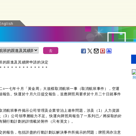
班的跟進及其續牌申請的決定
＊
＊
＊
＊
＊
＊
＊
＊
＊
＊
＊
＊
＊
○一七年十月「黃金周」大規模取消航班一事（取消航班事件），空運
細報告。快運於十月六日提交報告，並應牌照局要求於十月二十日就事件
消航班事件揭示公司管理及企業管治上連串問題，涉及（1）人力資源
及（3）公司領導層能力不足。快運向牌照局報告了一系列已／將採取的針
有關行動計劃的詳情載於附件（只有英文）。
的報告，包括詳盡的行動計劃以解決事件所揭示的問題；牌照局亦注意