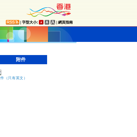
|
字型大小:
|
網頁指南
附件
附件（只有英文）