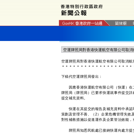
空運牌照局對香港快運航空有限公司取消航
＊
＊
＊
＊
＊
＊
＊
＊
＊
＊
＊
＊
＊
＊
＊
＊
＊
＊
＊
下稿代空運牌照局發出：
因應香港快運航空有限公司（快運）在二
牌照局（牌照局）已要求快運就事件提交詳
提交補充資料。
快運在其提交的報告及補充資料中承認取
策劃及管理不善、（2）企業危機管理失效
對性補救措施以促進運作及企業管治效能，
牌照局知悉民航處已接納快運向處方提交