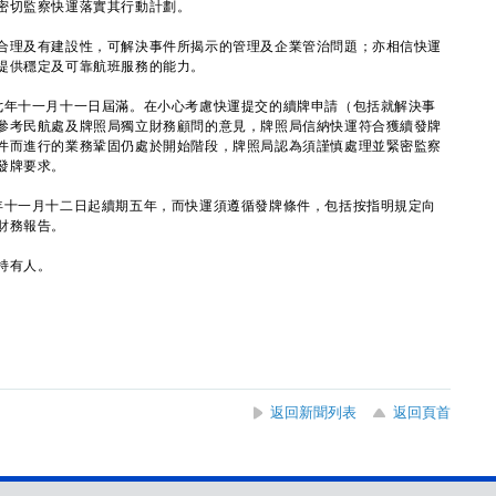
密切監察快運落實其行動計劃。
理及有建設性，可解決事件所揭示的管理及企業管治問題；亦相信快運
提供穩定及可靠航班服務的能力。
年十一月十一日屆滿。在小心考慮快運提交的續牌申請（包括就解決事
參考民航處及牌照局獨立財務顧問的意見，牌照局信納快運符合獲續發牌
件而進行的業務鞏固仍處於開始階段，牌照局認為須謹慎處理並緊密監察
發牌要求。
十一月十二日起續期五年，而快運須遵循發牌條件，包括按指明規定向
財務報告。
持有人。
返回新聞列表
返回頁首