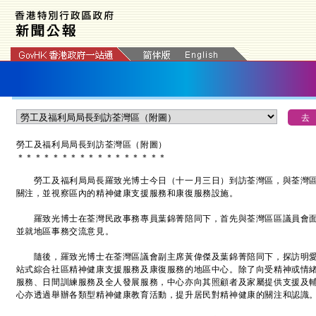
勞工及福利局局長到訪荃灣區
（附圖）
＊
＊
＊
＊
＊
＊
＊
＊
＊
＊
＊
＊
＊
＊
＊
＊
＊
勞工及福利局局長羅致光博士今日（十一月三日）到訪荃灣區，與荃灣區
關注，並視察區內的精神健康支援服務和康復服務設施。
羅致光博士在荃灣民政事務專員葉錦菁陪同下，首先與荃灣區區議員會面
並就地區事務交流意見。
隨後，羅致光博士在荃灣區議會副主席黃偉傑及葉錦菁陪同下，探訪明愛
站式綜合社區精神健康支援服務及康復服務的地區中心。除了向受精神或情
服務、日間訓練服務及全人發展服務，中心亦向其照顧者及家屬提供支援及
心亦透過舉辦各類型精神健康教育活動，提升居民對精神健康的關注和認識