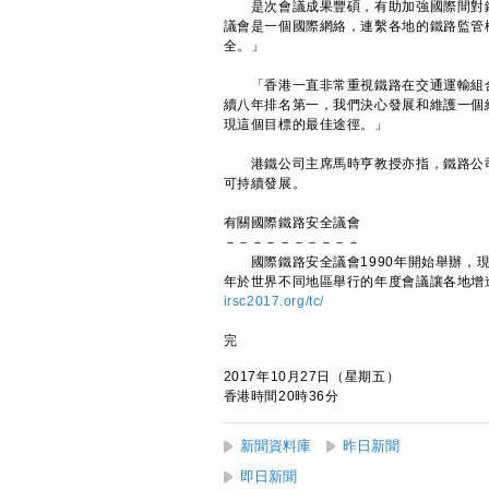
是次會議成果豐碩，有助加強國際間對鐵
議會是一個國際網絡，連繫各地的鐵路監管
全。」
「香港一直非常重視鐵路在交通運輸組合
續八年排名第一，我們決心發展和維護一個
現這個目標的最佳途徑。」
港鐵公司主席馬時亨教授亦指，鐵路公司
可持續發展。
有關國際鐵路安全議會
－－－－－－－－－－
國際鐵路安全議會1990年開始舉辦，現
年於世界不同地區舉行的年度會議讓各地增
irsc2017.org/tc/
完
2017年10月27日（星期五）
香港時間20時36分
新聞資料庫
昨日新聞
即日新聞