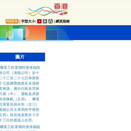
|
字型大小:
|
網頁指南
圖片