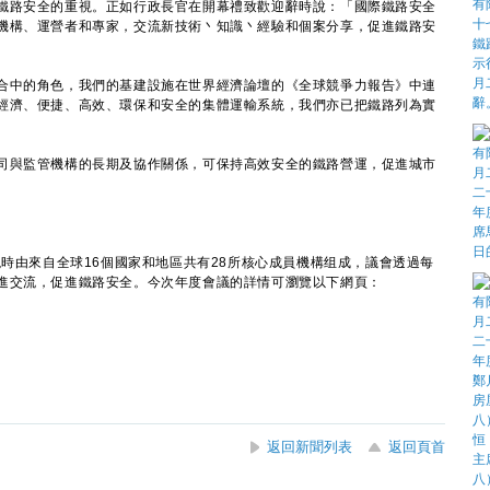
路安全的重視。正如行政長官在開幕禮致歡迎辭時說：「國際鐵路安全
機構、運營者和專家，交流新技術丶知識丶經驗和個案分享，促進鐵路安
中的角色，我們的基建設施在世界經濟論壇的《全球競爭力報告》中連
經濟、便捷、高效、環保和安全的集體運輸系統，我們亦已把鐵路列為實
與監管機構的長期及協作關係，可保持高效安全的鐵路營運，促進城市
時由來自全球16個國家和地區共有28所核心成員機構组成，議會透過每
進交流，促進鐵路安全。今次年度會議的詳情可瀏覽以下網頁：
返回新聞列表
返回頁首