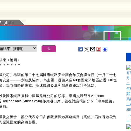
結束（附圖）
＊
＊
＊
＊
＊
＊
公司）舉辦的第二十七屆國際鐵路安全議會年度會議今日（十月二十七
安全────創新及協作」為主題，邀請來自40個國家／地區超過300位
驗、規管鐵路的挑戰、高速鐵路發展和創新鐵路設計等議題。
國家鐵路局和中國鐵路總公司的領導。泰國交通部長Arkhom
部部長Bounchanh Sinthavong亦應邀出席，並在討論環節分享「中泰鐵路」
挑戰。
及交流會，部分代表今日亦參觀廣深港高速鐵路（高鐵）石崗香港段列
入認識國家的高鐵發展。