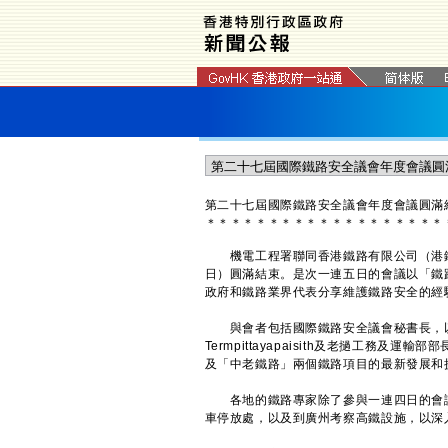
第二十七屆國際鐵路安全議會年度會議圓滿
＊
＊
＊
＊
＊
＊
＊
＊
＊
＊
＊
＊
＊
＊
＊
＊
＊
＊
＊
機電工程署聯同香港鐵路有限公司（港鐵
日）圓滿結束。是次一連五日的會議以「鐵路
政府和鐵路業界代表分享維護鐵路安全的經
與會者包括國際鐵路安全議會秘書長，以及
Termpittayapaisith及老撾工務及運輸
及「中老鐵路」兩個鐵路項目的最新發展和
各地的鐵路專家除了參與一連四日的會議
車停放處，以及到廣州考察高鐵設施，以深