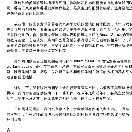
至於首輪參與的營運機構有五個，數碼港和香港藝術發展局是通過我們政
局、香港工業總會和香港創新教育基金，是業主自行配對的機構。這亦是截
運機構會參與這個計劃。
或者用一個圖表方式看看這約九萬平方呎的面積如何作配對，其中有六個
在黃竹坑的創協坊，會由保良局營運，主要是創意產業，青年人可以租用。
團有限公司的，會由數碼港營運，類似現時數碼港自己的Smart-Space
新教育基金，在荔枝角。第四和五是寶業貿易有限公司在觀塘的柏秀中心，
業會交給藝術發展局營運，主要受惠的青年人是藝術工作者。第六個是新鴻
會營運，主要是一些創意產業的行業。
另外兩個物業是英皇集團在灣仔的Mustard Seed，和陞域集團在觀塘的Th
working space，兩位業主會自行營運，亦會撥出部分面積以很優惠的
建生國際集團在建生廣場，以及旭日集團和瀝洋集團在瀝洋的大概兩萬多平
適合的營運機構。
總結一下，我們現時兩個業主會自行營運這些空間，六個現正與營運機構
機構，我們會繼續提供協助。下一步工作，在今年底和明年初，各業主會與
初至上半年六月之前，這九萬平方呎的面積可以推出和接受申請。
正如剛才司長說，我們沒有停下來，會繼續與有興趣的業主商討、聯絡，
共享空間，也在此呼籲其他未有參加這個計劃的業主可盡早聯絡民政事務局
紹到這裏。
完