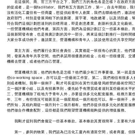
在這個民、商、官三方平台之下，我們三方的角色各是怎樣？在政府方面
的促成者，是一個facilitator。我們有五方面的工作，第一，自去年開始
沒有活化工廈但有一些商廈，想提供給青年人創業，我們去聯絡他們，邀請
政府部門，特別是發展局轄下的規劃署、屋宇署、地政總署，以及消防處，
符合我們這個計劃想達到的目標用途，即是創意產業、創新科技及文化藝術
一些營運機構給他們考慮。第四方面，我們為這個計劃訂立一些基本條款。
這個新聞發布會，也是推廣計劃的其中一部分。將來這個計劃推行一段時間
大家分享成功例子，邀請業主、營運機構和青年人，談談使用這些共享空間
業主方面，他們履行企業社會責任，其實都是一班很有心的業主。他們選
間，發展為青年共享空間。他們承諾用很優惠的租金，出租一些很優質、交
機構去營運，或者他們自己營運。
營運機構方面，他們的角色是怎樣？他們最少有三件事要做。第一就是負
些co-working space，亦可以是一些藝術工作室。第二，我們相信有
則或者機制。我舉一個例子，剛才司長提到在黃竹坑藝發局經營的藝術空間
立一個評審小組，以及有招募準則，優先給予有潛質或者達到某些藝術水平
三，營運機構除了租地方予青年人外，亦要提供多元化配套服務。租務方案
年、三年，有些情況可能甚至是一個星期或一個月租也可以。舉一個例子，例如在
們所知，其租約期從一個月到十二個月都有。他們亦提供很多元化的配套服
他們做合作機會配對，這些都是我們期望營運機構能夠提供的增值服務。
我剛才提到我們會擬定一些基本條款。基本條款其實很簡單，主要有六
第一，參與的物業，我們認為已活化工廈內有適當空間，或者商廈。但我