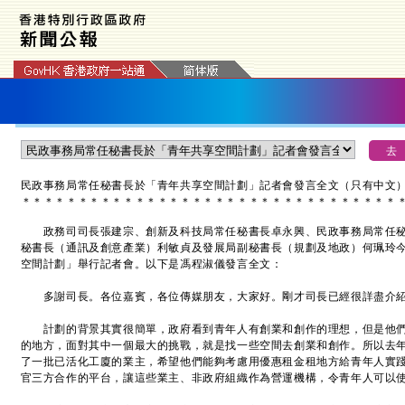
民政事務局常任秘書長於「青年共享空間計劃」記者會發言全文（只有中文
＊
＊
＊
＊
＊
＊
＊
＊
＊
＊
＊
＊
＊
＊
＊
＊
＊
＊
＊
＊
＊
＊
＊
＊
＊
＊
＊
＊
＊
＊
＊
＊
＊
政務司司長張建宗、創新及科技局常任秘書長卓永興、民政事務局常任秘
秘書長（通訊及創意產業）利敏貞及發展局副秘書長（規劃及地政）何珮玲
空間計劃」舉行記者會。以下是馮程淑儀發言全文：
多謝司長。各位嘉賓，各位傳媒朋友，大家好。剛才司長已經很詳盡介紹
計劃的背景其實很簡單，政府看到青年人有創業和創作的理想，但是他們
的地方，面對其中一個最大的挑戰，就是找一些空間去創業和創作。所以去
了一批已活化工廈的業主，希望他們能夠考慮用優惠租金租地方給青年人實
官三方合作的平台，讓這些業主、非政府組織作為營運機構，令青年人可以