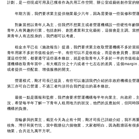
計劃，是一些現成可用及已獲准作為共用工作空間、辦公室或藝術創作室的
年期方面，我們要求業主提供物業最少六年，因為需要做一些裝修和營運
對象當然以青年人為主，但我們不想業主或者營運機構設一些硬性年齡限
青年人有興趣的行業，包括創科、創意產業和文化藝術，這個會是主調。當
果青年人有志投身的，我們都可以考慮。
租金水平已在《施政報告》提過，我們要求業主收取營運機構不多於當前
青年用家不多於市值租金的一半。有些可以不是收租金，而是收會員費，那
運這些空間，都要遵守這些基本條款，就是收取青年人不多於一半的市值租
運機構收取青年當中，有大概百分之十六或者十七左右的差異，這個margi
或者提供一些配套、增值服務的開支。
營運模式，剛才司長已提及，有些可以邀請我們介紹的非政府機構去營運
第三亦可自己營運，不過三者均須符合我們提出的基本條款。
最後一點是匯報和監察，我們會要求營運機構每半年向業主、向政府，主
況，希望每半年了解一下青年人租用地方的狀況，他們的反應如何，但同時
機構的負擔。
首輪參與的業主，截至今天為止有十間，剛才司長已詳細介紹，我不再重
枝角、灣仔和黃竹坑，當中觀塘佔六個物業，大家都明白，因為觀塘區有很
物業，合共近九萬平方呎。