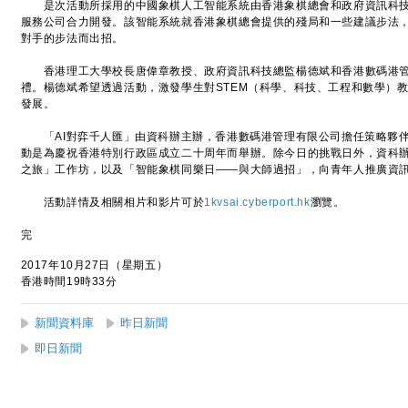
是次活動所採用的中國象棋人工智能系統由香港象棋總會和政府資訊科技
服務公司合力開發。該智能系統就香港象棋總會提供的殘局和一些建議步法
對手的步法而出招。
香港理工大學校長唐偉章教授、政府資訊科技總監楊德斌和香港數碼港管
禮。楊德斌希望透過活動，激發學生對STEM（科學、科技、工程和數學）
發展。
「AI對弈千人匯」由資科辦主辦，香港數碼港管理有限公司擔任策略夥伴
動是為慶祝香港特別行政區成立二十周年而舉辦。除今日的挑戰日外，資科
之旅」工作坊，以及「智能象棋同樂日——與大師過招」，向青年人推廣資
活動詳情及相關相片和影片可於
1kvsai.cyberport.hk
瀏覽。
完
2017年10月27日（星期五）
香港時間19時33分
新聞資料庫
昨日新聞
即日新聞