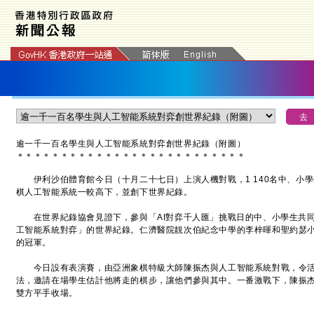
逾
一千一百
名學生與人工智能系統對弈創世界紀錄（附圖）
＊
＊
＊
＊
＊
＊
＊
＊
＊
＊
＊
＊
＊
＊
＊
＊
＊
＊
＊
＊
＊
＊
＊
＊
＊
＊
伊利沙伯體育館今日（十月二十七日）上演人機對戰，1 140名中、小學
棋人工智能系統一較高下，並創下世界紀錄。
在世界紀錄協會見證下，參與「AI對弈千人匯」挑戰日的中、小學生共同
工智能系統對弈」的世界紀錄。仁濟醫院靚次伯紀念中學的李梓暉和聖約瑟
的冠軍。
今日設有表演賽，由亞洲象棋特級大師陳振杰與人工智能系統對戰，令活
法，邀請在場學生估計他將走的棋步，讓他們參與其中。一番激戰下，陳振
雙方平手收場。