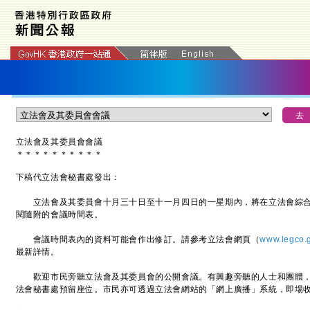
立法會及其委員會會議
＊
＊
＊
＊
＊
＊
＊
＊
＊
＊
下稿代立法會秘書處發出：
立法會及其委員會十月三十日至十一月四日的一星期內，將在立法會綜合
閱隨附的
會議時間表
。
會議時間表
內的資料可能會作出修訂。請參考立法會網頁（
www.legco.
最新詳情。
歡迎市民旁聽立法會及其委員會的公開會議。有興趣旁聽的人士和團體，可於辦
法會秘書處預留座位。市‍民亦可透過立法會網站的「網上廣播」系統，即場收