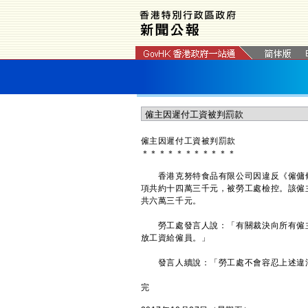
僱主因遲付工資被判罰款
＊
＊
＊
＊
＊
＊
＊
＊
＊
＊
＊
香港克努特食品有限公司因違反《僱傭條
項共約十四萬三千元，被勞工處檢控。該僱
共六萬三千元。
勞工處發言人說：「有關裁決向所有僱主
放工資給僱員。」
發言人續說：「勞工處不會容忍上述違法
完