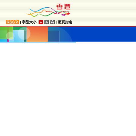
|
字型大小:
|
網頁指南