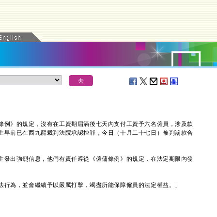
例》的規定，沒有在工資期屆滿後七天內支付工資予六名僱員，涉及款
主早前已在西九龍裁判法院承認控罪，今日（十月二十七日）被判罰款合
發出強烈信息，他們有責任遵從《僱傭條例》的規定，在法定期限內發
行為，並會繼續予以嚴厲打擊，竭盡所能保障僱員的法定權益。」