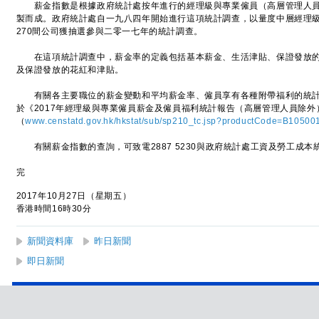
薪金指數是根據政府統計處按年進行的經理級與專業僱員（高層管理人員
製而成。政府統計處自一九八四年開始進行這項統計調查，以量度中層經理
270間公司獲抽選參與二零一七年的統計調查。
在這項統計調查中，薪金率的定義包括基本薪金、生活津貼、保證發放的
及保證發放的花紅和津貼。
有關各主要職位的薪金變動和平均薪金率、僱員享有各種附帶福利的統計
於《2017年經理級與專業僱員薪金及僱員福利統計報告（高層管理人員除
（
www.censtatd.gov.hk/hkstat/sub/sp210_tc.jsp?productCode=B10500
有關薪金指數的查詢，可致電2887 5230與政府統計處工資及勞工成本
完
2017年10月27日（星期五）
香港時間16時30分
新聞資料庫
昨日新聞
即日新聞