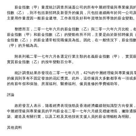
薪金指數（甲）量度統計調查所涵蓋公司的所有中層經理級與專業僱員的
指數（乙），則不包括新招聘及新晉升的僱員，只包括連續兩年於同一公司
主要用作量度因一般薪金遞增、工作表現良好和年資增加所導致的薪金變動
整體而言，二零一七年六月的薪金指數（乙）與二零一六年六月比較，名義升
薪金指數（甲）和薪金指數（乙）的變動有所不同，主要是由於新招聘僱員
金指數（乙））的薪金通常較現職僱員為低。因此，在一般情況下，薪金指
（甲）的升幅為高。
附表列載二零一七年六月各選定行業主類的名義薪金指數（甲）、實質薪
實質薪金指數（乙）的按年變動百分率。
統計調查結果亦發現在二零一七年六月，42%的中層經理級與專業僱員享
的僱員則享有不固定發放的花紅獎賞。此外，這些僱員大多數都享有一項或
的有薪年假和保險、房屋福利、醫療福利、僱員進修的學費補助等。
評論
政府發言人表示，隨着經濟表現強勁及香港經濟繼續朝知識型方向發展，
中層經理級與專業僱員的平均薪金在二零一七年六月續見穩健增長，撇除通
築、建造及有關行業，以及工程及其他技術支援人員的薪金增幅較為明顯。
其他資料