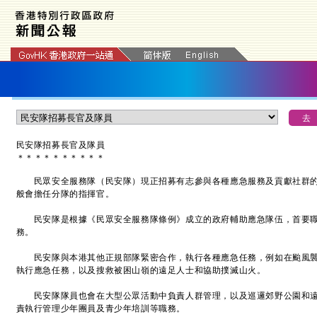
民安隊招募長官及隊員
＊
＊
＊
＊
＊
＊
＊
＊
＊
＊
民眾安全服務隊（民安隊）現正招募有志參與各種應急服務及貢獻社群的
般會擔任分隊的指揮官。
民安隊是根據《民眾安全服務隊條例》成立的政府輔助應急隊伍，首要職
務。
民安隊與本港其他正規部隊緊密合作，執行各種應急任務，例如在颱風襲
執行應急任務，以及搜救被困山嶺的遠足人士和協助撲滅山火。
民安隊隊員也會在大型公眾活動中負責人群管理，以及巡邏郊野公園和遠
責執行管理少年團員及青少年培訓等職務。