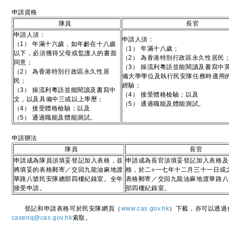
申請資格
隊員
長官
申請人須：
申請人須：
（1） 年滿十六歲，如年齡在十八歲
（1） 年滿十八歲；
以下，必須獲得父母或監護人的書面
（2） 為香港特別行政區永久性居民
同意；
（3） 操流利粵語並能閱讀及書寫中
（2） 為香港特別行政區永久性居
備大學學位及執行民安隊任務時適用
民；
經驗；
（3） 操流利粵語並能閱讀及書寫中
（4） 接受體格檢驗；以及
文，以及具備中三或以上學歷；
（5） 通過職能及體能測試。
（4） 接受體格檢驗；以及
（5） 通過職能及體能測試。
申請辦法
隊員
長官
申請成為隊員須填妥登記加入表格，並
申請成為長官須填妥登記加入表格及
將填妥的表格郵寄／交回九龍油麻地渡
格，於二○一七年十二月三十一日或
華路八號民安隊總部四樓紀錄室。全年
表格郵寄／交回九龍油麻地渡華路八
接受申請。
部四樓紀錄室。
登記和申請表格可於民安隊網頁（
www.cas.gov.hk
）下載，亦可以透過傳真
casenq@cas.gov.hk
索取。