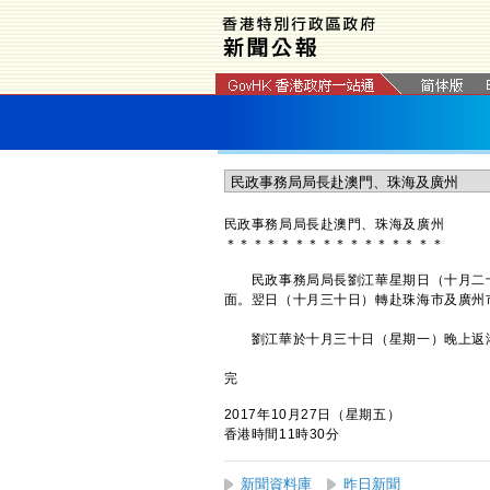
民政事務局局長赴澳門、珠海及
廣州
＊
＊
＊
＊
＊
＊
＊
＊
＊
＊
＊
＊
＊
＊
＊
＊
民政事務局局長劉江華星期日（十月二十
面。翌日（十月三十日）轉赴珠海市及廣州
劉江華於十月三十日（星期一）晚上返港
完
2017年10月27日（星期五）
香港時間11時30分
新聞資料庫
昨日新聞