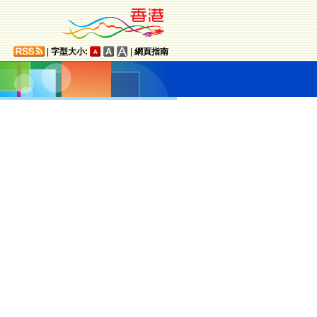
|
字型大小:
|
網頁指南