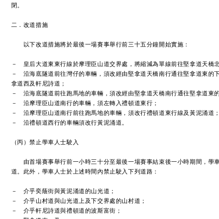
閉。
二．改道措施
以下改道措施將於最後一場賽事舉行前三十五分鐘開始實施：
－ 皇后大道東東行線於摩理臣山道交界處，將縮減為單線前往堅拿道天橋
－ 沿海底隧道前往灣仔的車輛，須改經由堅拿道天橋南行通往堅拿道東的
拿道西及軒尼詩道；
－ 沿海底隧道前往跑馬地的車輛，須改經由堅拿道天橋南行通往堅拿道東
－ 沿摩理臣山道南行的車輛，須左轉入禮頓道東行；
－ 沿摩理臣山道南行前往跑馬地的車輛，須改行禮頓道東行線及黃泥涌道
－ 沿禮頓道西行的車輛須改行黃泥涌道。
（丙）禁止學車人士駛入
由首場賽事舉行前一小時三十分至最後一場賽事結束後一小時期間，學車
道。此外，學車人士於上述時間內禁止駛入下列道路：
－ 介乎奕蔭街與黃泥涌道的山光道；
－ 介乎山村道與山光道上及下交界處的山村道；
－ 介乎軒尼詩道與禮頓道的波斯富街；