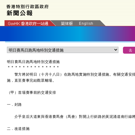
明日賽馬日跑馬地特別交通措施
＊
＊
＊
＊
＊
＊
＊
＊
＊
＊
＊
＊
＊
＊
警方將於明日（十月十八日）在跑馬地實施特別交通措施。有關交通安排
施，直至賽事完結觀眾離場。
（甲）首場賽事前的交通安排
一．封路
介乎皇后大道東與香港賽馬會（馬會）對開上行斜路的黃泥涌道南行線將
二．改道措施