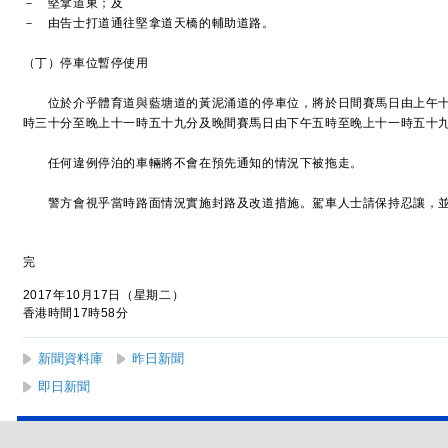
－ 堅拿道東；及
－ 由告士打道通往堅拿道天橋的輔助道路。
（丁）停車位暫停使用
位於介乎體育道與藍塘道的黃泥涌道的停車位，將於日間賽馬日由上午十
時三十分至晚上十一時五十九分及晚間賽馬日由下午五時至晚上十一時五十
任何違例停泊的車輛將不會在預先通知的情況下被拖走。
警方會視乎當時路面情況實施封路及改道措施。駕車人士請保持忍讓，並
完
2017年10月17日（星期二）
香港時間17時58分
新聞資料庫
昨日新聞
即日新聞