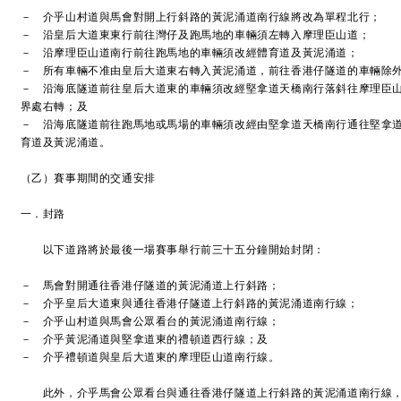
－ 介乎山村道與馬會對開上行斜路的黃泥涌道南行線將改為單程北行；
－ 沿皇后大道東東行前往灣仔及跑馬地的車輛須左轉入摩理臣山道；
－ 沿摩理臣山道南行前往跑馬地的車輛須改經體育道及黃泥涌道；
－ 所有車輛不准由皇后大道東右轉入黃泥涌道，前往香港仔隧道的車輛除
－ 沿海底隧道前往皇后大道東的車輛須改經堅拿道天橋南行落斜往摩理臣
界處右轉；及
－ 沿海底隧道前往跑馬地或馬場的車輛須改經由堅拿道天橋南行通往堅拿
育道及黃泥涌道。
（乙）賽事期間的交通安排
一．封路
以下道路將於最後一場賽事舉行前三十五分鐘開始封閉：
－ 馬會對開通往香港仔隧道的黃泥涌道上行斜路；
－ 介乎皇后大道東與通往香港仔隧道上行斜路的黃泥涌道南行線；
－ 介乎山村道與馬會公眾看台的黃泥涌道南行線；
－ 介乎黃泥涌道與堅拿道東的禮頓道西行線；及
－ 介乎禮頓道與皇后大道東的摩理臣山道南行線。
此外，介乎馬會公眾看台與通往香港仔隧道上行斜路的黃泥涌道南行線，