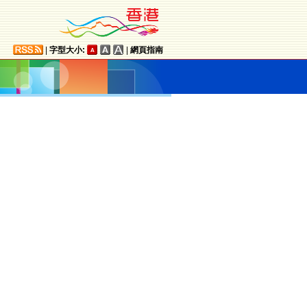
|
字型大小:
|
網頁指南