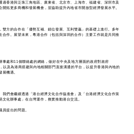
過香港與泛珠三角地區、廣東省、北京市、上海市、福建省、深圳市及
企開拓更多商機和發展機會，並協助提升內地省市開放型經濟發展水平。
雙方的合作在「優勢互補、錯位發展、互利雙贏」的基礎上進行。多年
生合作。展望未來，粵港合作（包括與深圳的合作）主要工作就是共同推
事處和11個聯絡處的網絡，做好在中央及地方層面的政府對政府
作，以及為港商搭建與內地相關部門直接溝通的平台，以提升香港與內地的
發展機遇。
我們會繼續透過「港台經濟文化合作協進會」及「台港經濟文化合作策
易文化辦事處」在台灣運作，務實推動港台交流。
議員提出的問題。