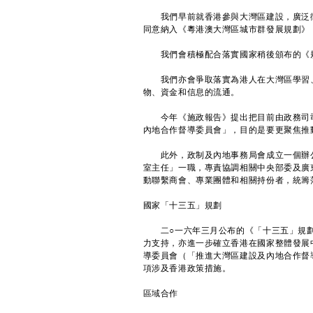
我們早前就香港參與大灣區建設，廣泛徵
同意納入《粵港澳大灣區城市群發展規劃》
我們會積極配合落實國家稍後頒布的《規
我們亦會爭取落實為港人在大灣區學習、
物、資金和信息的流通。
今年《施政報告》提出把目前由政務司司
內地合作督導委員會」，目的是要更聚焦推
此外，政制及內地事務局會成立一個辦公
室主任」一職，專責協調相關中央部委及廣
動聯繫商會、專業團體和相關持份者，統籌
國家「十三五」規劃
二○一六年三月公布的《「十三五」規劃
力支持，亦進一步確立香港在國家整體發展
導委員會（「推進大灣區建設及內地合作督
項涉及香港政策措施。
區域合作