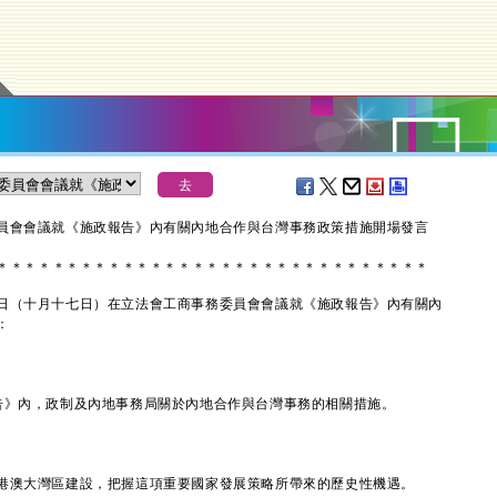
員會會議就《施政報告》內有關內地合作與台灣事務政策措施開場發言
＊
＊
＊
＊
＊
＊
＊
＊
＊
＊
＊
＊
＊
＊
＊
＊
＊
＊
＊
＊
＊
＊
＊
＊
＊
＊
＊
＊
＊
＊
＊
（十月十七日）在立法會工商事務委員會會議就《施政報告》內有關內
：
》內，政制及內地事務局關於內地合作與台灣事務的相關措施。
澳大灣區建設，把握這項重要國家發展策略所帶來的歷史性機遇。