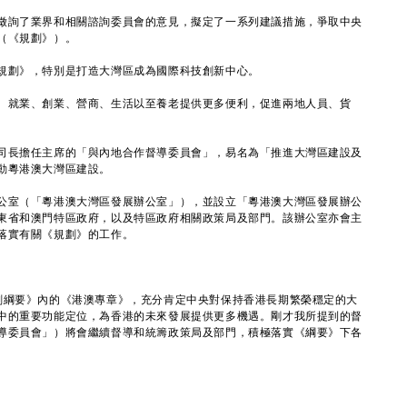
詢了業界和相關諮詢委員會的意見，擬定了一系列建議措施，爭取中央
（《規劃》）。
劃》，特別是打造大灣區成為國際科技創新中心。
就業、創業、營商、生活以至養老提供更多便利，促進兩地人員、貨
長擔任主席的「與內地合作督導委員會」，易名為「推進大灣區建設及
動粵港澳大灣區建設。
室（「粵港澳大灣區發展辦公室」），並設立「粵港澳大灣區發展辦公
東省和澳門特區政府，以及特區政府相關政策局及部門。該辦公室亦會主
落實有關《規劃》的工作。
綱要》內的《港澳專章》，充分肯定中央對保持香港長期繁榮穩定的大
中的重要功能定位，為香港的未來發展提供更多機遇。剛才我所提到的督
導委員會」）將會繼續督導和統籌政策局及部門，積極落實《綱要》下各