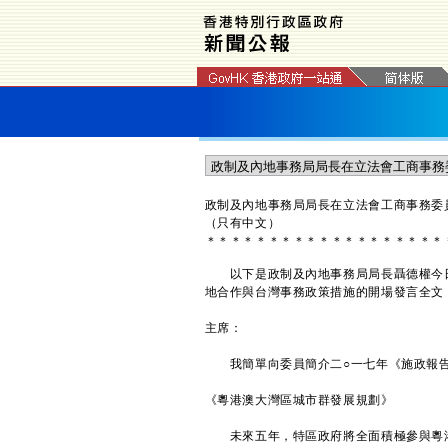
政制及內地事務局局長在立法會工商事務委
（只有中文）
＊
＊
＊
＊
＊
＊
＊
＊
＊
＊
＊
＊
＊
＊
＊
＊
＊
＊
＊
以下是政制及內地事務局局長聶德權今日
地合作與台灣事務政策措施的開場發言全文
主席：
我簡單向委員簡介二○一七年《施政報告
《粵港澳大灣區城市群發展規劃》
未來五年，特區政府將全面積極參與粵港