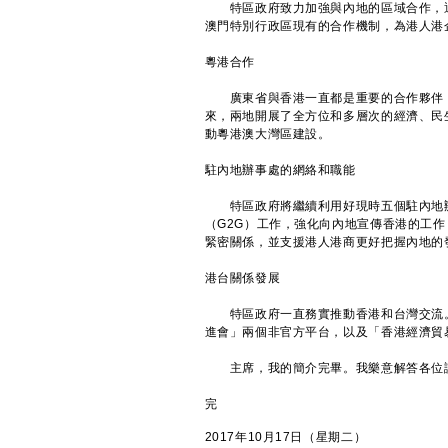
特區政府致力加強與內地的區域合作，通
澳門特別行政區現有的合作機制，為港人港
粵港合作
廣東省與香港一直都是重要的合作夥伴，
來，兩地開展了全方位和多層次的經濟、民
動粵港澳大灣區建設。
駐內地辦事處的網絡和職能
特區政府將繼續利用好現時五個駐內地辦
（G2G）工作，強化向內地宣傳香港的工
緊密關係，並支援港人港商更好把握內地的
港台關係發展
特區政府一直務實推動香港和台灣交流。
進會」兩個非官方平台，以及「香港經濟貿
主席，我的簡介完畢。我樂意解答各位
完
2017年10月17日（星期二）