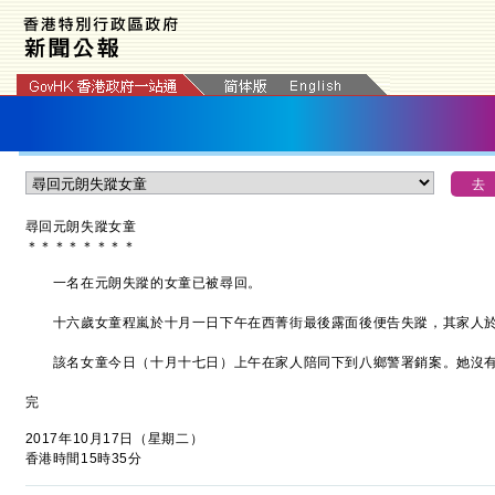
尋回元朗失蹤女童
＊
＊
＊
＊
＊
＊
＊
＊
一名在元朗失蹤的女童已被尋回。
十六歲女童程嵐於十月一日下午在西菁街最後露面後便告失蹤，其家人於
該名女童今日（十月十七日）上午在家人陪同下到八鄉警署銷案。她沒有
完
2017年10月17日（星期二）
香港時間15時35分